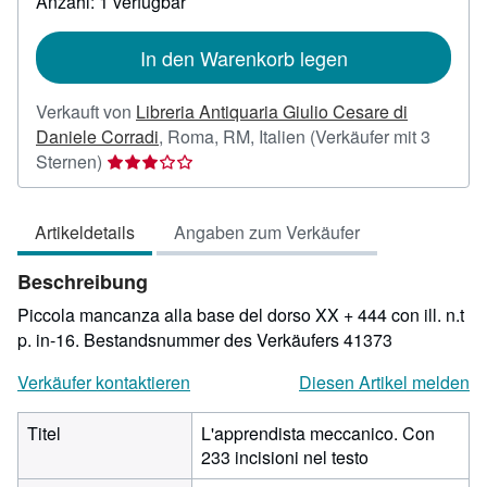
Anzahl: 1 verfügbar
Versandkosten
In den Warenkorb legen
Verkauft von
Libreria Antiquaria Giulio Cesare di
Daniele Corradi
,
Roma, RM, Italien
(Verkäufer mit 3
Verkäuferbewertung
Sternen)
3
von
Artikeldetails
Angaben zum Verkäufer
5
Sternen
Beschreibung
Piccola mancanza alla base del dorso XX + 444 con ill. n.t
p. in-16.
Bestandsnummer des Verkäufers 41373
Verkäufer kontaktieren
Diesen Artikel melden
Titel
L'apprendista meccanico. Con
233 incisioni nel testo