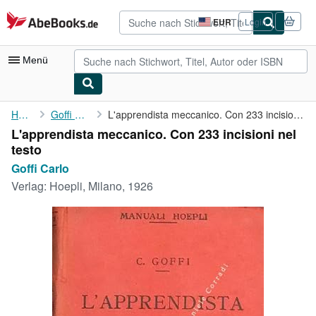
Zum Hauptinhalt
AbeBooks.de
EUR
Login
Seite
der
Einkaufseinstellungen.
Menü
Nutzerkonto
Home
Goffi Carlo
L'apprendista meccanico. Con 233 incisioni nel testo
L'apprendista meccanico. Con 233 incisioni nel
Meine Bestellungen
testo
Detailsuche
Goffi Carlo
Verlag:
Hoepli, Milano, 1926
Sammlungen
Antiquarische Bücher
Kunst & Sammlerstücke
Verkäufer
Verkäufer werden
Hilfe