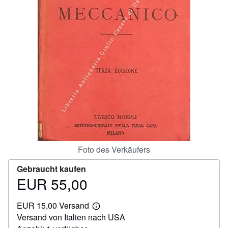
SCHLIESSEN
Foto des Verkäufers
Gebraucht kaufen
EUR 55,00
Preis
EUR
EUR 15,00 Versand
55,00
Weitere
Versand von Italien nach USA
Informationen
zu