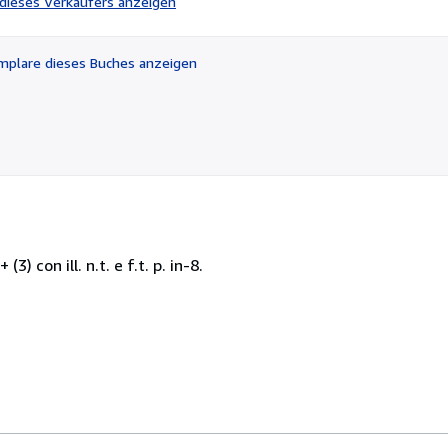
l dieses Verkäufers anzeigen
von
5
Sternen
plare dieses Buches anzeigen
 con ill. n.t. e f.t. p. in-8.