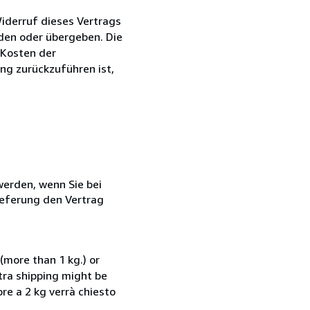
iderruf dieses Vertrags
nden oder übergeben. Die
 Kosten der
ng zurückzuführen ist,
 werden, wenn Sie bei
ieferung den Vertrag
(more than 1 kg.) or
xtra shipping might be
ore a 2 kg verrà chiesto