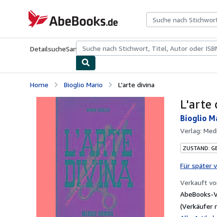
Zum Hauptinhalt
AbeBooks.de
Detailsuche
Sammlungen
Antiquarische Bücher
Kunst & Samm
Home
Bioglio Mario
L'arte divina
L'arte 
Bioglio M
Verlag:
Medi
ZUSTAND: G
Für später 
Verkauft v
AbeBooks-V
(Verkäufer 