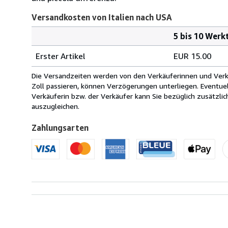
Versandkosten von Italien nach USA
5 bis 10 Werk
Bestellmenge
Versandkosten
Erster Artikel
EUR 15.00
von
Italien
Die Versandzeiten werden von den Verkäuferinnen und Verkäu
nach
Zoll passieren, können Verzögerungen unterliegen. Eventue
USA
Verkäuferin bzw. der Verkäufer kann Sie bezüglich zusätzli
auszugleichen.
Zahlungsarten