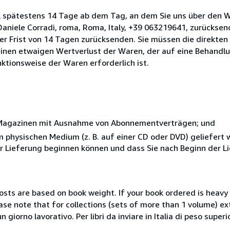
l spätestens 14 Tage ab dem Tag, an dem Sie uns über den W
i Daniele Corradi, roma, Roma, Italy, +39 063219641, zurückse
 der Frist von 14 Tagen zurücksenden. Sie müssen die direkten
inen etwaigen Wertverlust der Waren, der auf eine Behandlu
nktionsweise der Waren erforderlich ist.
r Magazinen mit Ausnahme von Abonnementverträgen; und
nem physischen Medium (z. B. auf einer CD oder DVD) geliefert
der Lieferung beginnen können und dass Sie nach Beginn der L
costs are based on book weight. If your book ordered is heavy 
ase note that for collections (sets of more than 1 volume) e
giorno lavorativo. Per libri da inviare in Italia di peso superi