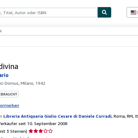
lerstücke
Verkäufer
Verkäufer werden
divina
ario
ci Domus, Milano, 1942
EBRAUCHT
vormerken
on
Libreria Antiquaria Giulio Cesare di Daniele Corradi
,
Roma, RM, It
erkäufer seit 10. September 2008
Verkäuferbewertung
mit 3 Sternen)
3