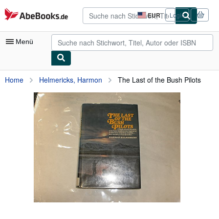
Zum Hauptinhalt
AbeBooks.de
EUR
Login
Seite
der
Einkaufseinstellungen.
Menü
Nutzerkonto
Home
Helmericks, Harmon
The Last of the Bush Pilots
Meine Bestellungen
Detailsuche
Sammlungen
Antiquarische Bücher
Kunst & Sammlerstücke
Verkäufer
Verkäufer werden
Hilfe