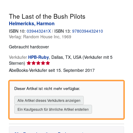
SCHLIESSEN
The Last of the Bush Pilots
Helmericks, Harmon
ISBN 10:
039443241X
/
ISBN 13:
9780394432410
Verlag:
Random House Inc, 1969
Gebraucht
hardcover
Verkäufer
HPB-Ruby
,
Dallas, TX, USA
(Verkäufer mit 5
Verkäuferbewertung
Sternen)
5
AbeBooks-Verkäufer seit 15. September 2017
von
5
Sternen
Dieser Artikel ist nicht mehr verfügbar.
Alle Artikel dieses Verkäufers anzeigen
Ein Kaufgesuch für ähnliche Artikel erstellen