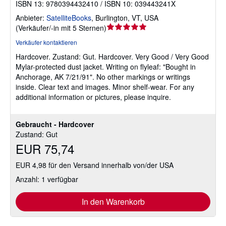
ISBN 13: 9780394432410 / ISBN 10: 039443241X
Anbieter:
SatelliteBooks
,
Burlington, VT, USA
Verkäuferbewertung
(
Verkäufer/-in mit 5 Sternen
)
5
Verkäufer kontaktieren
von
Hardcover.
Zustand: Gut.
Hardcover. Very Good / Very Good
5
Mylar-protected dust jacket. Writing on flyleaf: "Bought in
Sternen
Anchorage, AK 7/21/91". No other markings or writings
inside. Clear text and images. Minor shelf-wear. For any
additional information or pictures, please inquire.
Gebraucht - Hardcover
Zustand: Gut
EUR 75,74
EUR 4,98 für den Versand innerhalb von/der USA
Anzahl: 1 verfügbar
In den Warenkorb