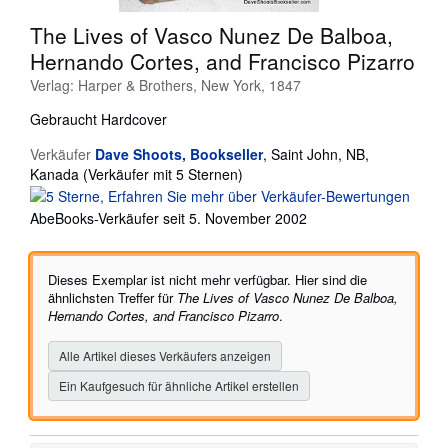
SCHLIESSEN
The Lives of Vasco Nunez De Balboa,
Hernando Cortes, and Francisco Pizarro
Verlag:
Harper & Brothers, New York, 1847
Gebraucht
Hardcover
Verkäufer
Dave Shoots, Bookseller
,
Saint John, NB,
Verkäuferbewertung
Kanada
(Verkäufer mit 5 Sternen)
5
von
AbeBooks-Verkäufer seit 5. November 2002
5
Sternen
Dieses Exemplar ist nicht mehr verfügbar. Hier sind die
ähnlichsten Treffer für
The Lives of Vasco Nunez De Balboa,
Hernando Cortes, and Francisco Pizarro
.
Alle Artikel dieses Verkäufers anzeigen
Ein Kaufgesuch für ähnliche Artikel erstellen