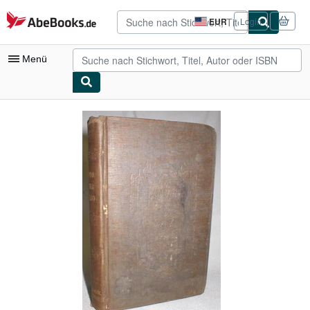
Zum Hauptinhalt
AbeBooks.de
EUR
Login
Seite
der
Einkaufseinstellungen.
Menü
Nutzerkonto
Meine Bestellungen
Detailsuche
Sammlungen
Antiquarische Bücher
Kunst & Sammlerstücke
Verkäufer
Verkäufer werden
Hilfe