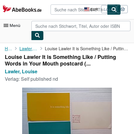
Zum Hauptinhalt
AbeBooks.de
EUR
Login
Seite
der
Einkaufseinstellungen.
Menü
Nutzerkonto
Home
Lawler, Louise
Louise Lawler It is Something Like / Putting Words in Your Mouth...
Louise Lawler It is Something Like / Putting
Meine Bestellungen
Words in Your Mouth postcard (...
Detailsuche
Lawler, Louise
Verlag:
Self published nd
Sammlungen
Antiquarische Bücher
Kunst & Sammlerstücke
Verkäufer
Verkäufer werden
Hilfe