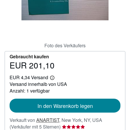
SCHLIESSEN
Foto des Verkäufers
Gebraucht kaufen
EUR 201,10
Preis
EUR
EUR 4,34 Versand
201,10
Weitere
Versand innerhalb von USA
Informationen
zu
Anzahl: 1 verfügbar
Versandkosten
In den Warenkorb legen
Verkauft von
ANARTIST
,
New York, NY, USA
Verkäuferbewertung
(Verkäufer mit 5 Sternen)