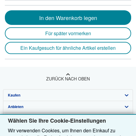
In den Warenkorb legen
Für später vormerken
Ein Kaufgesuch für ähnliche Artikel erstellen
ZURÜCK NACH OBEN
Kaufen
Anbieten
Detailsuche
Über uns
Sammlungen
Verkäufer werden
Wählen Sie Ihre Cookie-Einstellungen
Wir verwenden Cookies, um Ihnen den Einkauf zu
Hilfe
Nutzerkonto
Partnerprogramm
Über uns / Impressum