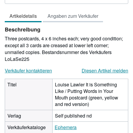
5
von
Artikeldetails
Angaben zum Verkäufer
5
Sternen
Beschreibung
Three postcards, 4 x 6 inches each; very good condition;
except all 3 cards are creased at lower left corner;
unmailed copies.
Bestandsnummer des Verkäufers
LoLaSe225
Verkäufer kontaktieren
Diesen Artikel melden
Titel
Louise Lawler It is Something
Like / Putting Words in Your
Mouth postcard (green, yellow
and red version)
Verlag
Self published nd
Verkäuferkataloge
Ephemera