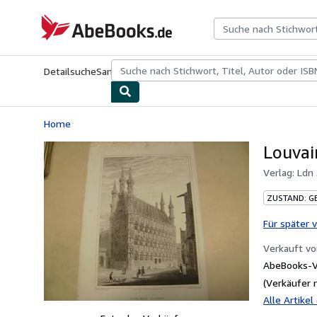
Zum Hauptinhalt
AbeBooks.de
Detailsuche
Sammlungen
Antiquarische Bücher
Kunst & Samm
Home
Louvai
Verlag:
Ldn 
ZUSTAND: G
Für später 
Verkauft v
AbeBooks-Ve
(Verkäufer 
Alle Artike