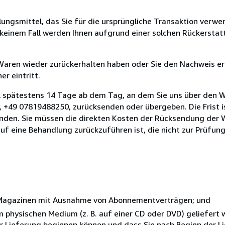
ungsmittel, das Sie für die ursprüngliche Transaktion verwen
n keinem Fall werden Ihnen aufgrund einer solchen Rückersta
 Waren wieder zurückerhalten haben oder Sie den Nachweis er
r eintritt.
l spätestens 14 Tage ab dem Tag, an dem Sie uns über den W
, +49 07819488250, zurücksenden oder übergeben. Die Frist i
enden. Sie müssen die direkten Kosten der Rücksendung der 
uf eine Behandlung zurückzuführen ist, die nicht zur Prüfun
r Magazinen mit Ausnahme von Abonnementverträgen; und
nem physischen Medium (z. B. auf einer CD oder DVD) geliefert
der Lieferung beginnen können und dass Sie nach Beginn der L