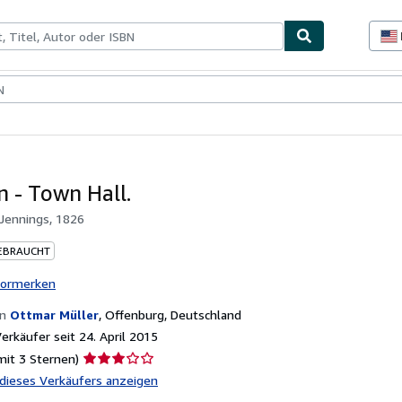
lerstücke
Verkäufer
Verkäufer werden
n - Town Hall.
Jennings, 1826
EBRAUCHT
vormerken
on
Ottmar Müller
,
Offenburg, Deutschland
rkäufer seit 24. April 2015
Verkäuferbewertung
mit 3 Sternen)
3
l dieses Verkäufers anzeigen
von