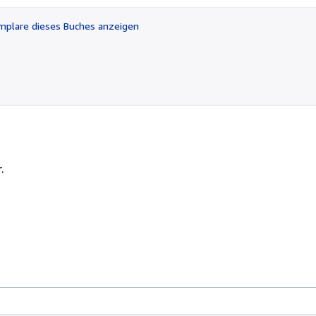
5
Sternen
plare dieses Buches anzeigen
.