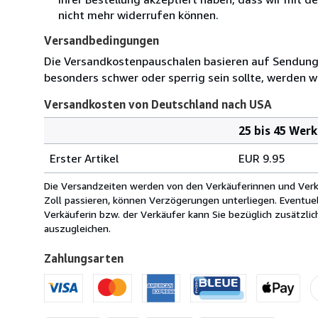
nicht mehr widerrufen können.
Versandbedingungen
Die Versandkostenpauschalen basieren auf Sendungen
besonders schwer oder sperrig sein sollte, werden wi
Versandkosten von Deutschland nach USA
25 bis 45 Wer
Bestellmenge
Versandkosten
Erster Artikel
EUR 9.95
von
Deutschland
Die Versandzeiten werden von den Verkäuferinnen und Verkäu
nach
Zoll passieren, können Verzögerungen unterliegen. Eventue
USA
Verkäuferin bzw. der Verkäufer kann Sie bezüglich zusätzli
auszugleichen.
Zahlungsarten