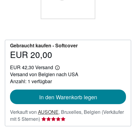
SCHLIESSEN
Gebraucht kaufen -
Softcover
EUR 20,00
Preis
EUR
EUR 42,30 Versand
20,00
Weitere
Versand von Belgien nach USA
Informationen
zu
Anzahl: 1 verfügbar
Versandkosten
In den Warenkorb legen
Verkauft von
AUSONE
,
Bruxelles, Belgien
(Verkäufer
Verkäuferbewertung
mit 5 Sternen)
5
von