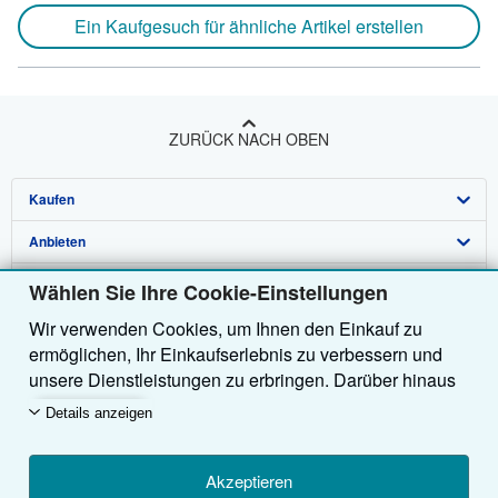
Ein Kaufgesuch für ähnliche Artikel erstellen
ZURÜCK NACH OBEN
Kaufen
Anbieten
Detailsuche
Über uns
Sammlungen
Verkäufer werden
Wählen Sie Ihre Cookie-Einstellungen
Wir verwenden Cookies, um Ihnen den Einkauf zu
Hilfe
Nutzerkonto
Partnerprogramm
Über uns / Impressum
ermöglichen, Ihr Einkaufserlebnis zu verbessern und
Weitere AbeBooks Unternehmen
Meine Bestellungen
Empfehlen Sie einen Verkäufer
Presse
Hilfebereich
unsere Dienstleistungen zu erbringen. Darüber hinaus
verwenden wir Cookies, um nachzuvollziehen, wie
AbeBooks folgen
Warenkorb
Karriere
Kundenservice
AbeBooks.com
Details anzeigen
Kunden unsere Dienste nutzen (z. B. durch die
Erfassung von Website-Besuchen), sodass wir
Datenschutzerklärung
AbeBooks.co.uk
Optimierungen vornehmen können. Sofern Sie
Akzeptieren
Cookie-Einstellungen
AbeBooks.fr