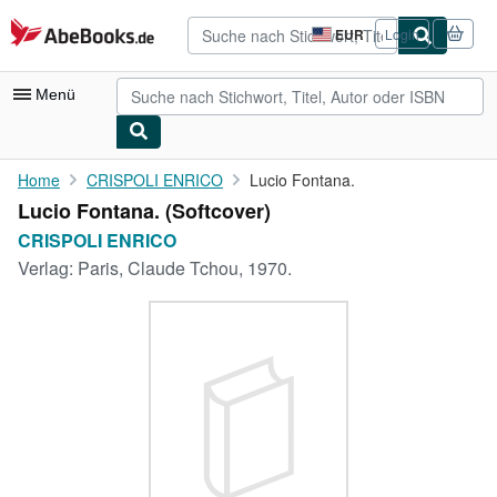
Zum Hauptinhalt
AbeBooks.de
EUR
Login
Seite
der
Einkaufseinstellungen.
Menü
Nutzerkonto
Home
CRISPOLI ENRICO
Lucio Fontana.
Lucio Fontana. (Softcover)
Meine Bestellungen
CRISPOLI ENRICO
Detailsuche
Verlag:
Paris, Claude Tchou, 1970.
Sammlungen
Antiquarische Bücher
Kunst & Sammlerstücke
Verkäufer
Verkäufer werden
Hilfe