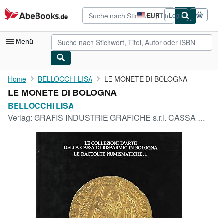
Zum Hauptinhalt
AbeBooks.de
EUR
Login
Seite
der
Einkaufseinstellungen.
Menü
Nutzerkonto
Home
BELLOCCHI LISA
LE MONETE DI BOLOGNA
LE MONETE DI BOLOGNA
Meine Bestellungen
BELLOCCHI LISA
Detailsuche
Verlag:
GRAFIS INDUSTRIE GRAFICHE s.r.l. CASSA DI RISPARMIO DI BOLOGNA, CASALECCHIO DI RENO - BOLOGNA, 1987
Sammlungen
Antiquarische Bücher
Kunst & Sammlerstücke
Verkäufer
Verkäufer werden
Hilfe