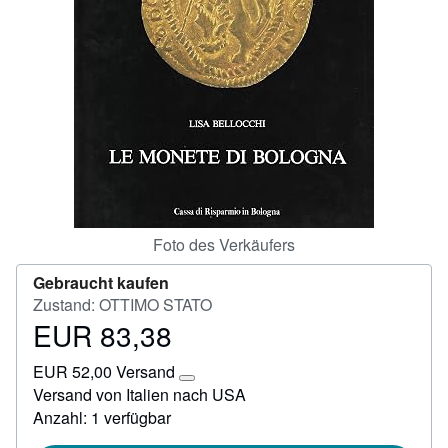
SCHLIESSEN
Foto des Verkäufers
Gebraucht kaufen
Zustand: OTTIMO STATO
EUR 83,38
Preis
EUR
EUR 52,00 Versand
83,38
Weitere
Versand von Italien nach USA
Informationen
Anzahl: 1 verfügbar
zu
Versandkosten