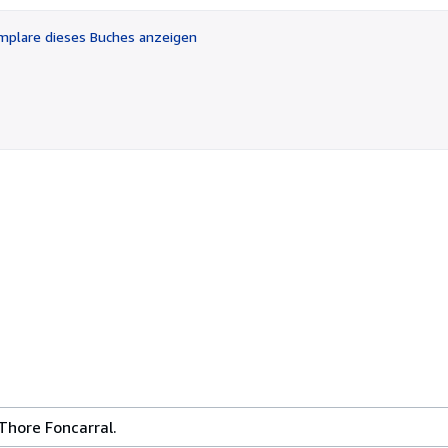
5
Sternen
plare dieses Buches anzeigen
Thore Foncarral.