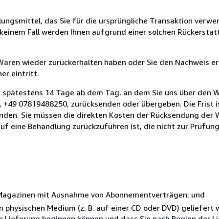
ungsmittel, das Sie für die ursprüngliche Transaktion verwen
n keinem Fall werden Ihnen aufgrund einer solchen Rückersta
 Waren wieder zurückerhalten haben oder Sie den Nachweis er
r eintritt.
l spätestens 14 Tage ab dem Tag, an dem Sie uns über den W
, +49 07819488250, zurücksenden oder übergeben. Die Frist i
enden. Sie müssen die direkten Kosten der Rücksendung der 
uf eine Behandlung zurückzuführen ist, die nicht zur Prüfun
r Magazinen mit Ausnahme von Abonnementverträgen; und
nem physischen Medium (z. B. auf einer CD oder DVD) geliefert
der Lieferung beginnen können und dass Sie nach Beginn der L