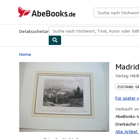
Zum Hauptinhalt
AbeBooks.de
Detailsuche
Sammlungen
Antiquarische Bücher
Kunst & Samm
Home
Madrid
Verlag:
Hild
ZUSTAND: G
Für später 
Verkauft v
AbeBooks-Ve
(Verkäufer 
Alle Artike