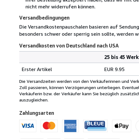
nicht mehr widerrufen können.
Versandbedingungen
Die Versandkostenpauschalen basieren auf Sendungen
besonders schwer oder sperrig sein sollte, werden wi
Versandkosten von Deutschland nach USA
25 bis 45 Wer
Bestellmenge
Versandkosten
Erster Artikel
EUR 9.95
von
Deutschland
Die Versandzeiten werden von den Verkäuferinnen und Verkäu
nach
Zoll passieren, können Verzögerungen unterliegen. Eventue
USA
Verkäuferin bzw. der Verkäufer kann Sie bezüglich zusätzli
auszugleichen.
Zahlungsarten