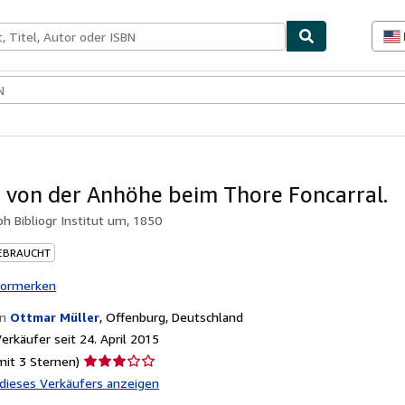
lerstücke
Verkäufer
Verkäufer werden
 von der Anhöhe beim Thore Foncarral.
bh Bibliogr Institut um, 1850
EBRAUCHT
vormerken
on
Ottmar Müller
,
Offenburg, Deutschland
rkäufer seit 24. April 2015
Verkäuferbewertung
mit 3 Sternen)
3
l dieses Verkäufers anzeigen
von