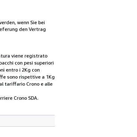
 werden, wenn Sie bei
ieferung den Vertrag
iatura viene registrato
pacchi con pesi superiori
oni entro i 2Kg con
iffe sono rispettive a 1Kg
l tariffario Crono e alle
rriere Crono SDA.