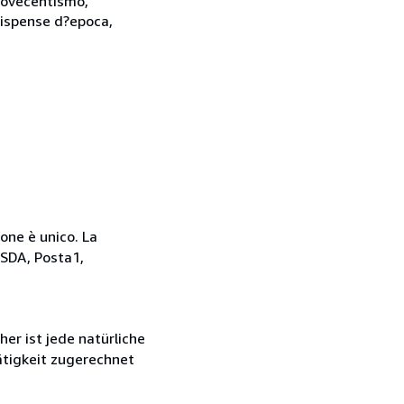
 Novecentismo,
 Dispense d?epoca,
ione è unico. La
 SDA, Posta1,
r ist jede natürliche
ätigkeit zugerechnet