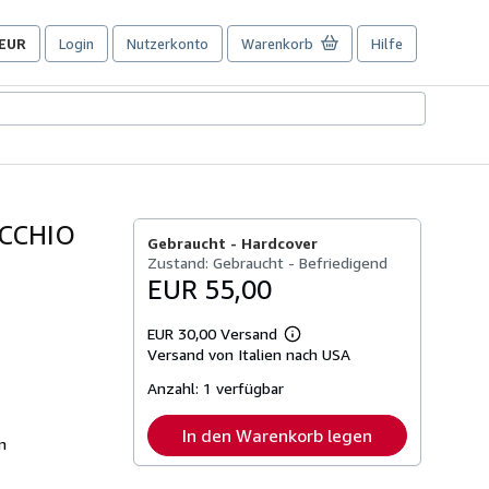
EUR
Login
Nutzerkonto
Warenkorb
Hilfe
Seite
der
Einkaufseinstellungen.
OCCHIO
Gebraucht -
Hardcover
Zustand: Gebraucht - Befriedigend
EUR 55,00
EUR 30,00 Versand
Weitere
Versand von Italien nach USA
Informationen
zu
Anzahl:
1 verfügbar
Versandkosten
In den Warenkorb legen
n