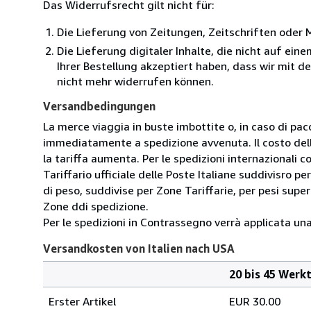
Das Widerrufsrecht gilt nicht für:
Die Lieferung von Zeitungen, Zeitschriften ode
Die Lieferung digitaler Inhalte, die nicht auf ei
Ihrer Bestellung akzeptiert haben, dass wir mit 
nicht mehr widerrufen können.
Versandbedingungen
La merce viaggia in buste imbottite o, in caso di pacch
immediatamente a spedizione avvenuta. Il costo della
la tariffa aumenta. Per le spedizioni internazionali co
Tariffario ufficiale delle Poste Italiane suddivisro p
di peso, suddivise per Zone Tariffarie, per pesi superi
Zone ddi spedizione.
Per le spedizioni in Contrassegno verrà applicata u
Versandkosten von Italien nach USA
20 bis 45 Werk
Bestellmenge
Versandkosten
Erster Artikel
EUR 30.00
von