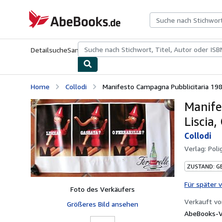
Zum Hauptinhalt
AbeBooks.de
Detailsuche
Sammlungen
Antiquarische Bücher
Kunst & Samm
Home
Collodi
Manifesto Campagna Pubblicitaria 1982
Manife
Liscia,
Collodi
Verlag:
Poli
ZUSTAND: G
Für später 
Foto des Verkäufers
Verkauft v
Größeres Bild ansehen
AbeBooks-Ve