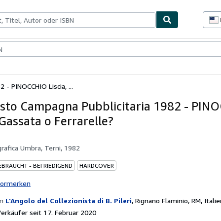
lerstücke
Verkäufer
Verkäufer werden
 - PINOCCHIO Liscia, ...
sto Campagna Pubblicitaria 1982 - PIN
 Gassata o Ferrarelle?
grafica Umbra, Terni, 1982
EBRAUCHT - BEFRIEDIGEND
HARDCOVER
vormerken
on
L'Angolo del Collezionista di B. Pileri
,
Rignano Flaminio, RM, Italie
rkäufer seit 17. Februar 2020