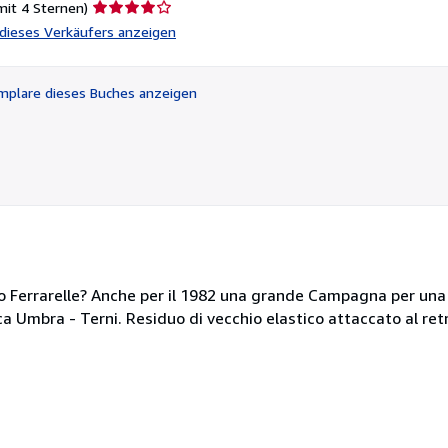
Verkäuferbewertung
mit 4 Sternen)
4
l dieses Verkäufers anzeigen
von
5
Sternen
plare dieses Buches anzeigen
? o Ferrarelle? Anche per il 1982 una grande Campagna per un
ica Umbra - Terni. Residuo di vecchio elastico attaccato al ret