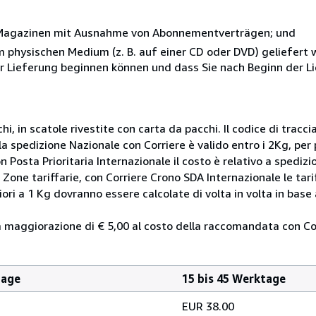
r Magazinen mit Ausnahme von Abonnementverträgen; und
nem physischen Medium (z. B. auf einer CD oder DVD) geliefert
der Lieferung beginnen können und dass Sie nach Beginn der L
i, in scatole rivestite con carta da pacchi. Il codice di tracc
 spedizione Nazionale con Corriere è valido entro i 2Kg, per 
n Posta Prioritaria Internazionale il costo è relativo a spedizi
er Zone tariffarie, con Corriere Crono SDA Internazionale le tar
ori a 1 Kg dovranno essere calcolate di volta in volta in base a
na maggiorazione di € 5,00 al costo della raccomandata con Co
tage
15 bis 45 Werktage
EUR 38.00