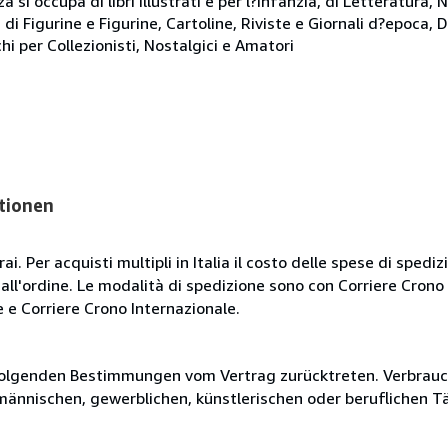
 si occupa di libri illustrati e per l?infanzia, di Letteratura,
di Figurine e Figurine, Cartoline, Riviste e Giornali d?epoca,
hi per Collezionisti, Nostalgici e Amatori
tionen
i. Per acquisti multipli in Italia il costo delle spese di spediz
dall'ordine. Le modalità di spedizione sono con Corriere Crono
 e Corriere Crono Internazionale.
olgenden Bestimmungen vom Vertrag zurücktreten. Verbrauche
fmännischen, gewerblichen, künstlerischen oder beruflichen T