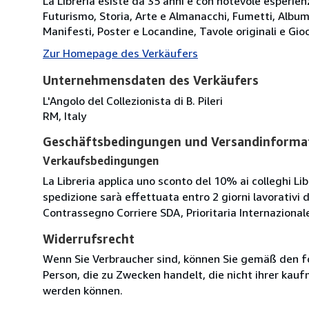
La Libreria esiste da 35 anni e con notevole esperienza
Futurismo, Storia, Arte e Almanacchi, Fumetti, Album 
Manifesti, Poster e Locandine, Tavole originali e Gioc
Zur Homepage des Verkäufers
Unternehmensdaten des Verkäufers
L'Angolo del Collezionista di B. Pileri
RM, Italy
Geschäftsbedingungen und Versandinforma
Verkaufsbedingungen
La Libreria applica uno sconto del 10% ai colleghi Libra
spedizione sarà effettuata entro 2 giorni lavorativi 
Contrassegno Corriere SDA, Prioritaria Internazionale
Widerrufsrecht
Wenn Sie Verbraucher sind, können Sie gemäß den f
Person, die zu Zwecken handelt, die nicht ihrer kau
werden können.