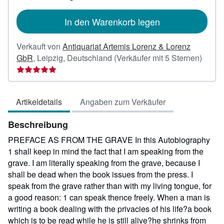
In den Warenkorb legen
Verkauft von
Antiquariat Artemis Lorenz & Lorenz
Verkä
GbR
,
Leipzig, Deutschland
(Verkäufer mit 5 Sternen)
5
von
5
Artikeldetails
Angaben zum Verkäufer
Stern
Beschreibung
PREFACE AS FROM THE GRAVE In this Autobiography
1 shall keep in mind the fact that I am speaking from the
grave. I am literally speaking from the grave, because I
shall be dead when the book issues from the press. I
speak from the grave rather than with my living tongue, for
a good reason: 1 can speak thence freely. When a man is
writing a book dealing with the privacies of his life?a book
which is to be read while he is still alive?he shrinks from