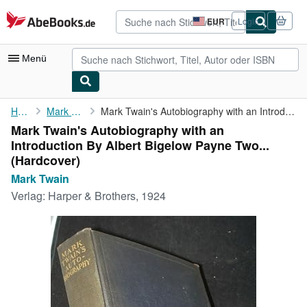
Zum Hauptinhalt
AbeBooks.de
EUR
Login
Seite
der
Einkaufseinstellungen.
Menü
Nutzerkonto
Home
Mark Twain
Mark Twain's Autobiography with an Introduction By Albert ...
Mark Twain's Autobiography with an
Meine Bestellungen
Introduction By Albert Bigelow Payne Two...
Detailsuche
(Hardcover)
Mark Twain
Sammlungen
Verlag:
Harper & Brothers, 1924
Antiquarische Bücher
Kunst & Sammlerstücke
Verkäufer
Verkäufer werden
Hilfe