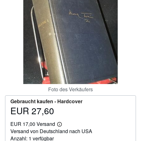
SCHLIESSEN
Foto des Verkäufers
Gebraucht kaufen -
Hardcover
EUR 27,60
Preis
EUR
EUR 17,00 Versand
27,60
Weitere
Versand von Deutschland nach USA
Informationen
zu
Anzahl: 1 verfügbar
Versandkosten