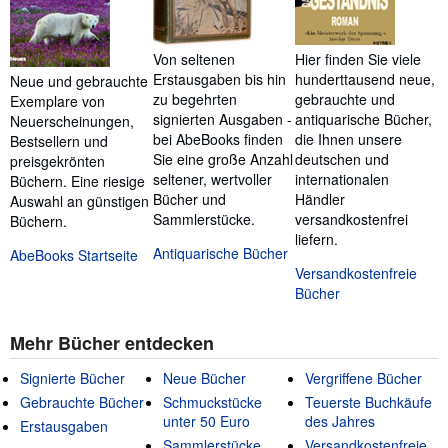
Von seltenen
Hier finden Sie viele
Erstausgaben bis hin
hunderttausend neue,
Neue und gebrauchte
zu begehrten
gebrauchte und
Exemplare von
signierten Ausgaben -
antiquarische Bücher,
Neuerscheinungen,
bei AbeBooks finden
die Ihnen unsere
Bestsellern und
Sie eine große Anzahl
deutschen und
preisgekrönten
seltener, wertvoller
internationalen
Büchern. Eine riesige
Bücher und
Händler
Auswahl an günstigen
Sammlerstücke.
versandkostenfrei
Büchern.
liefern.
Antiquarische Bücher
AbeBooks Startseite
Versandkostenfreie
Bücher
Mehr Bücher entdecken
Signierte Bücher
Neue Bücher
Vergriffene Bücher
Gebrauchte Bücher
Schmuckstücke
Teuerste Buchkäufe
unter 50 Euro
des Jahres
Erstausgaben
Sammlerstücke
Versandkostenfreie