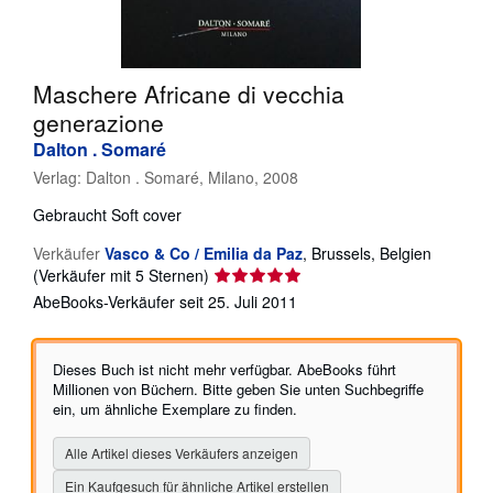
SCHLIESSEN
Maschere Africane di vecchia
generazione
Dalton . Somaré
Verlag:
Dalton . Somaré, Milano, 2008
Gebraucht
Soft cover
Verkäufer
Vasco & Co / Emilia da Paz
,
Brussels, Belgien
Verkäuferbewertung
(Verkäufer mit 5 Sternen)
5
AbeBooks-Verkäufer seit 25. Juli 2011
von
5
Sternen
Dieses Buch ist nicht mehr verfügbar. AbeBooks führt
Millionen von Büchern. Bitte geben Sie unten Suchbegriffe
ein, um ähnliche Exemplare zu finden.
Alle Artikel dieses Verkäufers anzeigen
Ein Kaufgesuch für ähnliche Artikel erstellen