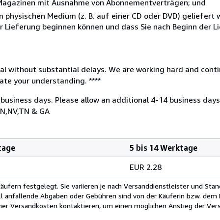
r Magazinen mit Ausnahme von Abonnementverträgen; und
nem physischen Medium (z. B. auf einer CD oder DVD) geliefert
der Lieferung beginnen können und dass Sie nach Beginn der L
nal without substantial delays. We are working hard and cont
ate your understanding. ****
 business days. Please allow an additional 4-14 business days
,IN,NV,TN & GA
tage
5 bis 14 Werktage
EUR 2.28
fern festgelegt. Sie variieren je nach Versanddienstleister und Stan
ll anfallende Abgaben oder Gebühren sind von der Käuferin bzw. dem K
cher Versandkosten kontaktieren, um einen möglichen Anstieg der Vers