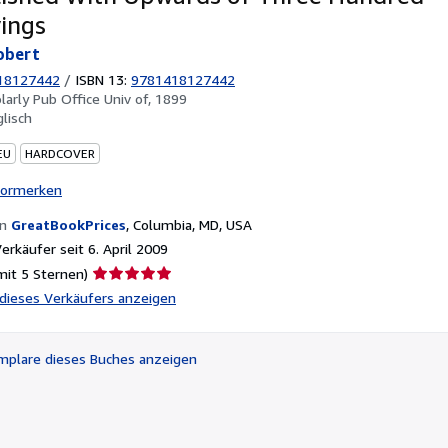
ings
obert
18127442
/
ISBN 13:
9781418127442
larly Pub Office Univ of, 1899
glisch
EU
HARDCOVER
vormerken
on
GreatBookPrices
,
Columbia, MD, USA
rkäufer seit 6. April 2009
Verkäuferbewertung
mit 5 Sternen)
5
l dieses Verkäufers anzeigen
von
5
Sternen
plare dieses Buches anzeigen