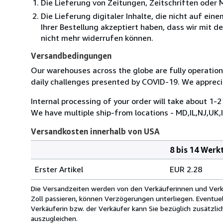
Die Lieferung von Zeitungen, Zeitschriften ode
Die Lieferung digitaler Inhalte, die nicht auf ei
Ihrer Bestellung akzeptiert haben, dass wir mit 
nicht mehr widerrufen können.
Versandbedingungen
Our warehouses across the globe are fully operatio
daily challenges presented by COVID-19. We appreci
Internal processing of your order will take about 1-2
We have multiple ship-from locations - MD,IL,NJ,UK
Versandkosten innerhalb von USA
8 bis 14 Werk
Bestellmenge
Versandkosten
Erster Artikel
EUR 2.28
innerhalb
von
Die Versandzeiten werden von den Verkäuferinnen und Verkäu
USA
Zoll passieren, können Verzögerungen unterliegen. Eventue
Verkäuferin bzw. der Verkäufer kann Sie bezüglich zusätzli
auszugleichen.