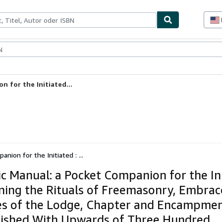
lerstücke
Verkäufer
Verkäufer werden
 for the Initiated...
ion for the Initiated : ...
c Manual: a Pocket Companion for the Ini
ning the Rituals of Freemasonry, Embrac
s of the Lodge, Chapter and Encampme
ished With Upwards of Three Hundred