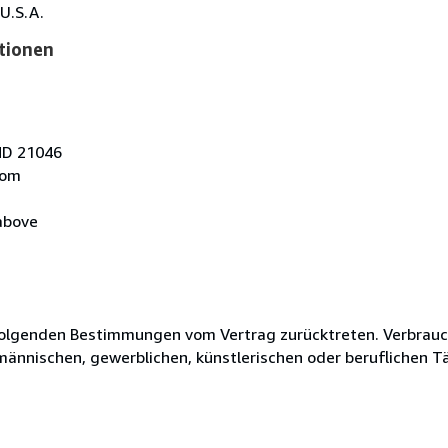
U.S.A.
tionen
 MD 21046
com
above
olgenden Bestimmungen vom Vertrag zurücktreten. Verbrauche
fmännischen, gewerblichen, künstlerischen oder beruflichen T