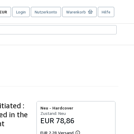
EUR
Login
Nutzerkonto
Warenkorb
Hilfe
Seite
der
Einkaufseinstellungen.
tiated :
Neu -
Hardcover
ed in the
Zustand: Neu
EUR 78,86
nt
EUR 2,28 Versand