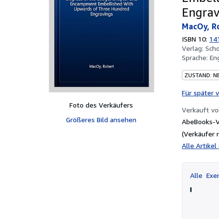
Engrav
MacOy, R
ISBN 10:
14
Verlag:
Scho
Sprache:
En
ZUSTAND: N
Für später 
Foto des Verkäufers
Verkauft v
Größeres Bild ansehen
AbeBooks-Ve
(Verkäufer 
Alle Artike
Alle
Exem