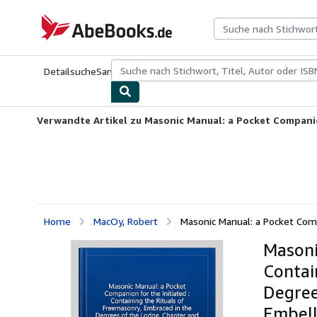
Zum Hauptinhalt
AbeBooks.de
Detailsuche
Sammlungen
Antiquarische Bücher
Kunst & Samm
Verwandte Artikel zu Masonic Manual: a Pocket Companion
Home
MacOy, Robert
Masonic Manual: a Pocket Compan
Masoni
Contai
Degree
Embell