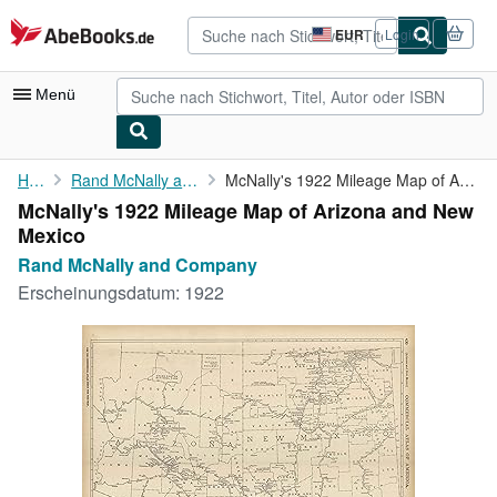
Zum Hauptinhalt
AbeBooks.de
EUR
Login
Seite
der
Einkaufseinstellungen.
Menü
Nutzerkonto
Home
Rand McNally and Company
McNally's 1922 Mileage Map of Arizona and New Mexico
McNally's 1922 Mileage Map of Arizona and New
Meine Bestellungen
Mexico
Detailsuche
Rand McNally and Company
Erscheinungsdatum:
1922
Sammlungen
Antiquarische Bücher
Kunst & Sammlerstücke
Verkäufer
Verkäufer werden
Hilfe