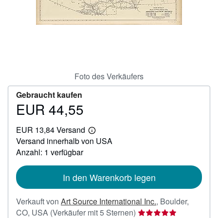
SCHLIESSEN
Foto des Verkäufers
Gebraucht kaufen
EUR 44,55
Preis
EUR
EUR 13,84 Versand
44,55
Weitere
Versand innerhalb von USA
Informationen
zu
Anzahl: 1 verfügbar
Versandkosten
In den Warenkorb legen
Verkauft von
Art Source International Inc.
,
Boulder,
Verkäuferbewertung
CO, USA
(Verkäufer mit 5 Sternen)