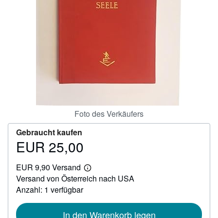
SCHLIESSEN
Foto des Verkäufers
Gebraucht kaufen
EUR 25,00
Preis
EUR
EUR 9,90 Versand
25,00
Weitere
Versand von Österreich nach USA
Informationen
zu
Anzahl: 1 verfügbar
Versandkosten
In den Warenkorb legen