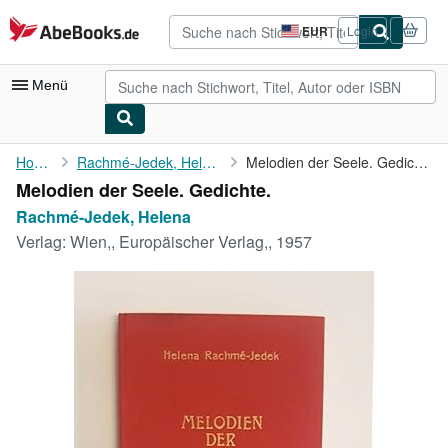
Zum Hauptinhalt
AbeBooks.de
EUR
Login
Seite
der
Einkaufseinstellungen.
Menü
Nutzerkonto
Home
Rachmé-Jedek, Helena
Melodien der Seele. Gedichte.
Melodien der Seele. Gedichte.
Meine Bestellungen
Rachmé-Jedek, Helena
Detailsuche
Verlag:
Wien,, Europäischer Verlag,, 1957
Sammlungen
Antiquarische Bücher
Kunst & Sammlerstücke
Verkäufer
Verkäufer werden
Hilfe