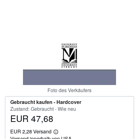
SCHLIESSEN
Foto des Verkäufers
Gebraucht kaufen -
Hardcover
Zustand: Gebraucht - Wie neu
EUR 47,68
Preis
EUR
EUR 2,28 Versand
47,68
Weitere
Versand innerhalb von USA
Informationen