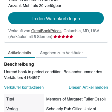
zu
Anzahl: Mehr als 20 verfügbar
Versandkosten
In den Warenkorb legen
Verkauft von
GreatBookPrices
,
Columbia, MD, USA
Verkäuferbewertung
(Verkäufer mit 5 Sternen)
5
von
Artikeldetails
Angaben zum Verkäufer
5
Sternen
Beschreibung
Unread book in perfect condition.
Bestandsnummer des
Verkäufers 4164897
Verkäufer kontaktieren
Diesen Artikel melden
Titel
Memoirs of Margaret Fuller Ossoli
Verlag
Scholarly Pub Office Univ of