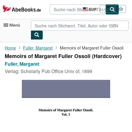
Zum Hauptinhalt
AbeBooks.de
EUR
Login
Seite
der
Einkaufseinstellungen.
Menü
Nutzerkonto
Home
Fuller, Margaret
Memoirs of Margaret Fuller Ossoli
Memoirs of Margaret Fuller Ossoli (Hardcover)
Meine Bestellungen
Fuller, Margaret
Detailsuche
Verlag:
Scholarly Pub Office Univ of, 1899
Sammlungen
Antiquarische Bücher
Kunst & Sammlerstücke
Verkäufer
Verkäufer werden
Hilfe