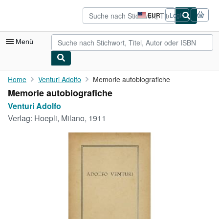
Zum Hauptinhalt
AbeBooks.de
EUR
Login
Seite
der
Einkaufseinstellungen.
Menü
Nutzerkonto
Home
Venturi Adolfo
Memorie autobiografiche
Memorie autobiografiche
Meine Bestellungen
Venturi Adolfo
Detailsuche
Verlag:
Hoepli, Milano, 1911
Sammlungen
Antiquarische Bücher
Kunst & Sammlerstücke
Verkäufer
Verkäufer werden
Hilfe