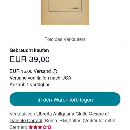
SCHLIESSEN
Foto des Verkäufers
Gebraucht kaufen
EUR 39,00
Preis
EUR
EUR 15,00 Versand
39,00
Weitere
Versand von Italien nach USA
Informationen
zu
Anzahl: 1 verfügbar
Versandkosten
In den Warenkorb legen
Verkauft von
Libreria Antiquaria Giulio Cesare di
Daniele Corradi
,
Roma, RM, Italien
(Verkäufer mit 3
Verkäuferbewertung
Sternen)