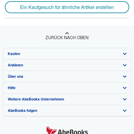
Ein Kaufgesuch für ähnliche Artikel erstellen
ZURÜCK NACH OBEN
Kaufen
Anbieten
Detailsuche
Über uns
Sammlungen
Verkäufer werden
Hilfe
Nutzerkonto
Partnerprogramm
Über uns / Impressum
Weitere AbeBooks Unternehmen
Meine Bestellungen
Empfehlen Sie einen Verkäufer
Presse
Hilfebereich
AbeBooks folgen
Warenkorb
Karriere
Kundenservice
AbeBooks.com
Datenschutzerklärung
AbeBooks.co.uk
Cookie-Einstellungen
AbeBooks.fr