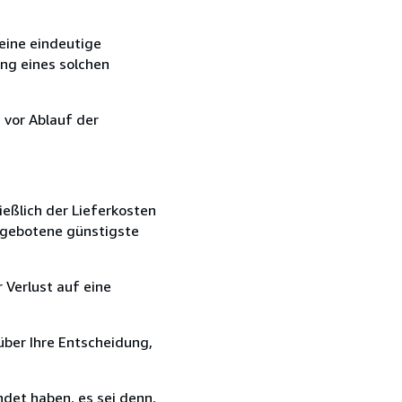
eine eindeutige
ang eines solchen
 vor Ablauf der
ießlich der Lieferkosten
angebotene günstigste
 Verlust auf eine
über Ihre Entscheidung,
det haben, es sei denn,