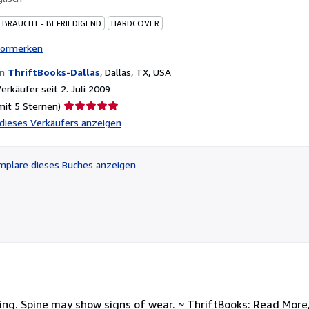
EBRAUCHT - BEFRIEDIGEND
HARDCOVER
vormerken
on
ThriftBooks-Dallas
,
Dallas, TX, USA
rkäufer seit 2. Juli 2009
Verkäuferbewertung
mit 5 Sternen)
5
l dieses Verkäufers anzeigen
von
5
Sternen
plare dieses Buches anzeigen
ing. Spine may show signs of wear. ~ ThriftBooks: Read More