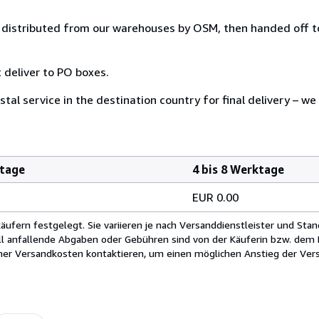
distributed from our warehouses by OSM, then handed off to
 deliver to PO boxes.
tal service in the destination country for final delivery – we
ktage
4 bis 8 Werktage
EUR 0.00
fern festgelegt. Sie variieren je nach Versanddienstleister und Stan
ll anfallende Abgaben oder Gebühren sind von der Käuferin bzw. dem K
cher Versandkosten kontaktieren, um einen möglichen Anstieg der Vers