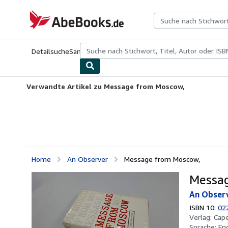
Zum Hauptinhalt
AbeBooks.de
Detailsuche
Sammlungen
Antiquarische Bücher
Kunst & Samm
Verwandte Artikel zu Message from Moscow,
Home
An Observer
Message from Moscow,
Messa
An Obser
ISBN 10:
02
Verlag:
Cape
Sprache:
En