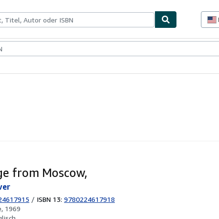
lerstücke
Verkäufer
Verkäufer werden
ge from Moscow,
ver
24617915
/
ISBN 13:
9780224617918
, 1969
glisch