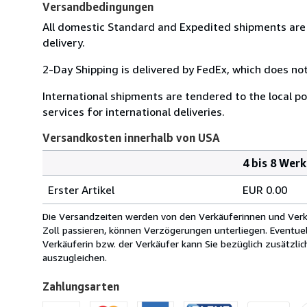
Versandbedingungen
All domestic Standard and Expedited shipments are 
delivery.
2-Day Shipping is delivered by FedEx, which does not
International shipments are tendered to the local pos
services for international deliveries.
Versandkosten innerhalb von USA
4 bis 8 Wer
Bestellmenge
Versandkosten
Erster Artikel
EUR 0.00
innerhalb
von
Die Versandzeiten werden von den Verkäuferinnen und Verkäu
USA
Zoll passieren, können Verzögerungen unterliegen. Eventue
Verkäuferin bzw. der Verkäufer kann Sie bezüglich zusätzli
auszugleichen.
Zahlungsarten