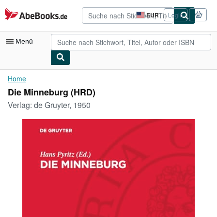
Zum Hauptinhalt
AbeBooks.de
EUR
Login
Seite
der
Einkaufseinstellungen.
Menü
Nutzerkonto
Home
Die Minneburg (HRD)
Meine Bestellungen
Verlag:
de Gruyter, 1950
Detailsuche
Sammlungen
Antiquarische Bücher
Kunst & Sammlerstücke
Verkäufer
Verkäufer werden
Hilfe