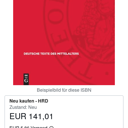
SCHLIESSEN
Beispielbild für diese ISBN
Neu kaufen -
HRD
Zustand: Neu
EUR 141,01
Preis
EUR
EUR 5,86 Versand