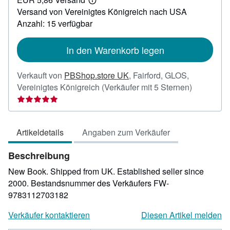
141,01
Weitere
Versand von Vereinigtes Königreich nach USA
Informationen
zu
Anzahl: 15 verfügbar
Versandkosten
In den Warenkorb legen
Verkauft von
PBShop.store UK
,
Fairford, GLOS,
Verkäufer
Vereinigtes Königreich
(Verkäufer mit 5 Sternen)
5
von
5
Artikeldetails
Angaben zum Verkäufer
Sternen
Beschreibung
New Book. Shipped from UK. Established seller since
2000.
Bestandsnummer des Verkäufers FW-
9783112703182
Verkäufer kontaktieren
Diesen Artikel melden