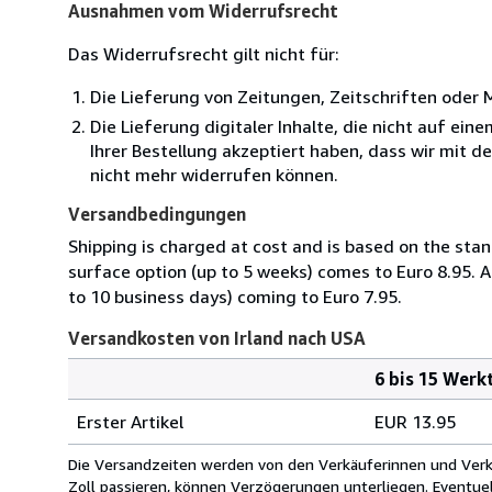
Ausnahmen vom Widerrufsrecht
Das Widerrufsrecht gilt nicht für:
Die Lieferung von Zeitungen, Zeitschriften ode
Die Lieferung digitaler Inhalte, die nicht auf ei
Ihrer Bestellung akzeptiert haben, dass wir mit 
nicht mehr widerrufen können.
Versandbedingungen
Shipping is charged at cost and is based on the stan
surface option (up to 5 weeks) comes to Euro 8.95. A
to 10 business days) coming to Euro 7.95.
Versandkosten von Irland nach USA
6 bis 15 Werk
Bestellmenge
Versandkosten
Erster Artikel
EUR 13.95
von
Irland
Die Versandzeiten werden von den Verkäuferinnen und Verkäu
nach
Zoll passieren, können Verzögerungen unterliegen. Eventue