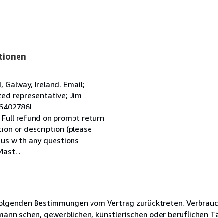
tionen
Galway, Ireland. Email;
ed representative; Jim
 6402786L.
 Full refund on prompt return
tion or description (please
l us with any questions
ast...
olgenden Bestimmungen vom Vertrag zurücktreten. Verbrauche
fmännischen, gewerblichen, künstlerischen oder beruflichen T