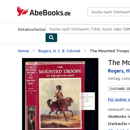
Zum Hauptinhalt
AbeBooks.de
Detailsuche
Sammlungen
Antiquarische Bücher
Kunst & Samm
Home
Rogers, H. C. B. Colonel
The Mounted Troops o
The Mo
Rogers, H.
Verlag:
Lond
ZUSTAND: G
Für später 
Verkauft v
AbeBooks-Ve
(Verkäufer 