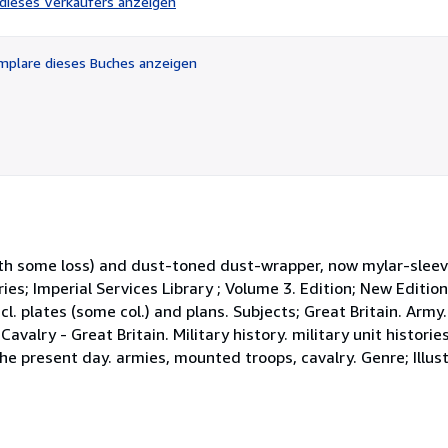
l dieses Verkäufers anzeigen
von
5
Sternen
plare dieses Buches anzeigen
ith some loss) and dust-toned dust-wrapper, now mylar-sleev
ries; Imperial Services Library ; Volume 3. Edition; New Edition
s. incl. plates (some col.) and plans. Subjects; Great Britain. Arm
 Cavalry - Great Britain. Military history. military unit histori
the present day. armies, mounted troops, cavalry. Genre; Illus