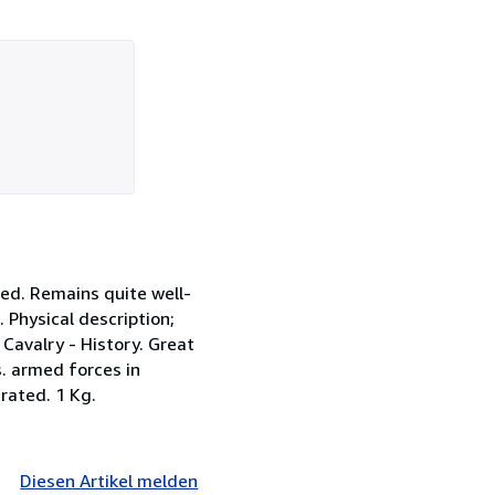
ed. Remains quite well-
. Physical description;
y. Cavalry - History. Great
es. armed forces in
trated. 1 Kg.
Diesen Artikel melden