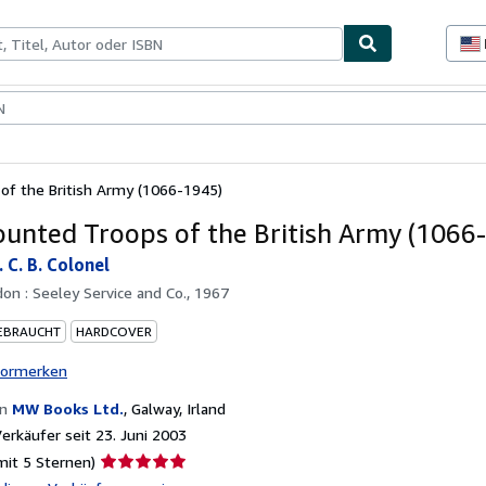
lerstücke
Verkäufer
Verkäufer werden
f the British Army (1066-1945)
unted Troops of the British Army (1066
 C. B. Colonel
on : Seeley Service and Co., 1967
EBRAUCHT
HARDCOVER
vormerken
on
MW Books Ltd.
,
Galway, Irland
rkäufer seit 23. Juni 2003
Verkäuferbewertung
mit 5 Sternen)
5