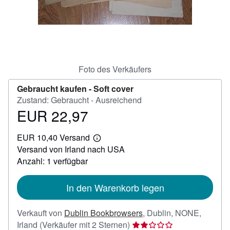
SCHLIESSEN
Foto des Verkäufers
Gebraucht kaufen -
Soft cover
Zustand: Gebraucht - Ausreichend
EUR 22,97
Preis
EUR
EUR 10,40 Versand
22,97
Weitere
Versand von Irland nach USA
Informationen
zu
Anzahl: 1 verfügbar
Versandkosten
In den Warenkorb legen
Verkauft von
Dublin Bookbrowsers
,
Dublin, NONE,
Verkäuferbewertung
Irland
(Verkäufer mit 2 Sternen)