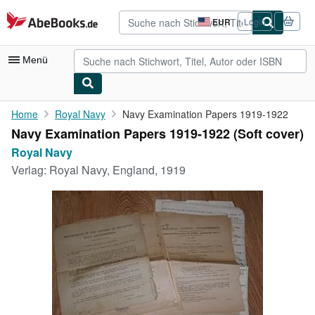
Zum Hauptinhalt
AbeBooks.de
EUR
Login
Seite
der
Einkaufseinstellungen.
Menü
Nutzerkonto
Home
Royal Navy
Navy Examination Papers 1919-1922
Navy Examination Papers 1919-1922 (Soft cover)
Meine Bestellungen
Royal Navy
Detailsuche
Verlag:
Royal Navy, England, 1919
Sammlungen
Antiquarische Bücher
Kunst & Sammlerstücke
Verkäufer
Verkäufer werden
Hilfe