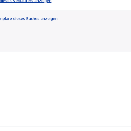
l dieses Verkäufers anzeigen
von
5
Sternen
plare dieses Buches anzeigen