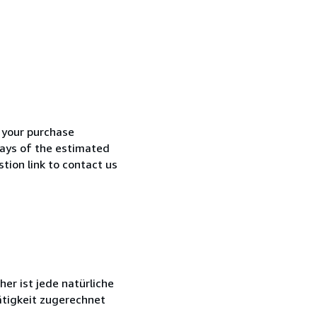
h your purchase
 days of the estimated
tion link to contact us
r ist jede natürliche
ätigkeit zugerechnet