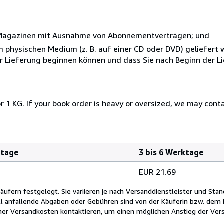
r Magazinen mit Ausnahme von Abonnementverträgen; und
nem physischen Medium (z. B. auf einer CD oder DVD) geliefert
der Lieferung beginnen können und dass Sie nach Beginn der L
r 1 KG. If your book order is heavy or oversized, we may cont
ktage
3 bis 6 Werktage
EUR 21.69
fern festgelegt. Sie variieren je nach Versanddienstleister und Stan
ll anfallende Abgaben oder Gebühren sind von der Käuferin bzw. dem K
cher Versandkosten kontaktieren, um einen möglichen Anstieg der Vers