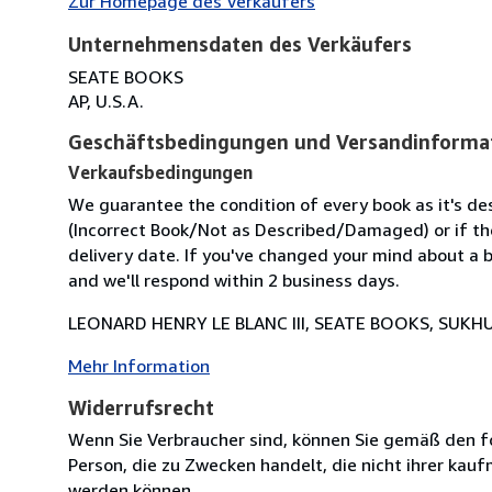
Zur Homepage des Verkäufers
Unternehmensdaten des Verkäufers
SEATE BOOKS
AP, U.S.A.
Geschäftsbedingungen und Versandinforma
Verkaufsbedingungen
We guarantee the condition of every book as it's des
(Incorrect Book/Not as Described/Damaged) or if the 
delivery date. If you've changed your mind about a b
and we'll respond within 2 business days.
LEONARD HENRY LE BLANC III, SEATE BOOKS, SUKHU
Mehr Information
Widerrufsrecht
Wenn Sie Verbraucher sind, können Sie gemäß den f
Person, die zu Zwecken handelt, die nicht ihrer kau
werden können.