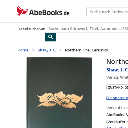
Zum Hauptinhalt
AbeBooks.de
Detailsuche
Sammlungen
Antiquarische Bücher
Kunst & Samm
Home
Shaw, J. C.
Northern Thai Ceramics
Northe
Shaw, J. C
Verlag:
Whit
ZUSTAND: G
Für später 
Verkauft v
AbeBooks-Ve
(Verkäufer 