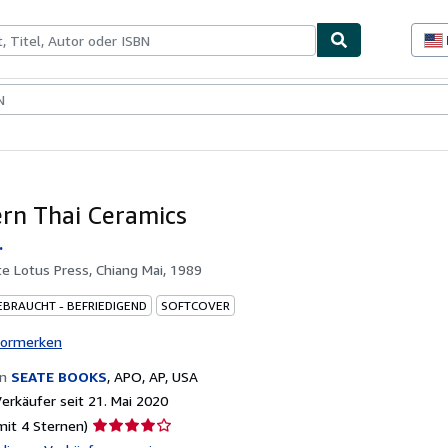
lerstücke
Verkäufer
Verkäufer werden
rn Thai Ceramics
.
e Lotus Press, Chiang Mai, 1989
EBRAUCHT - BEFRIEDIGEND
SOFTCOVER
vormerken
on
SEATE BOOKS
,
APO, AP, USA
rkäufer seit 21. Mai 2020
Verkäuferbewertung
mit 4 Sternen)
4