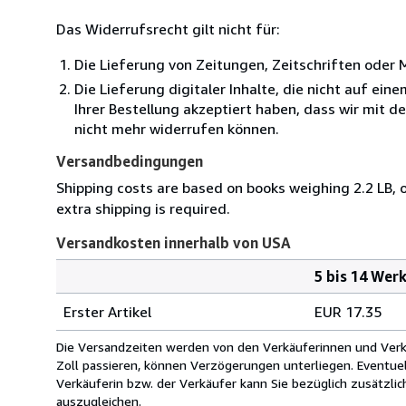
Das Widerrufsrecht gilt nicht für:
Die Lieferung von Zeitungen, Zeitschriften ode
Die Lieferung digitaler Inhalte, die nicht auf ei
Ihrer Bestellung akzeptiert haben, dass wir mit 
nicht mehr widerrufen können.
Versandbedingungen
Shipping costs are based on books weighing 2.2 LB, o
extra shipping is required.
Versandkosten innerhalb von USA
5 bis 14 Wer
Bestellmenge
Versandkosten
Erster Artikel
EUR 17.35
innerhalb
von
Die Versandzeiten werden von den Verkäuferinnen und Verkäu
USA
Zoll passieren, können Verzögerungen unterliegen. Eventue
Verkäuferin bzw. der Verkäufer kann Sie bezüglich zusätzli
auszugleichen.