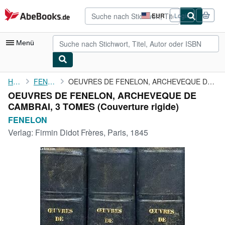
Zum Hauptinhalt
AbeBooks.de
EUR
Login
Seite
der
Einkaufseinstellungen.
Menü
Nutzerkonto
Home
FENELON
OEUVRES DE FENELON, ARCHEVEQUE DE CAMBRAI, 3 TOMES
OEUVRES DE FENELON, ARCHEVEQUE DE
Meine Bestellungen
CAMBRAI, 3 TOMES (Couverture rigide)
Detailsuche
FENELON
Verlag:
Firmin Didot Frères, Paris, 1845
Sammlungen
Antiquarische Bücher
Kunst & Sammlerstücke
Verkäufer
Verkäufer werden
Hilfe