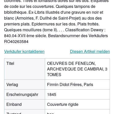
colonnes. Titres et tomaisons dorés sur les dos. Etiquettes
de code sur les couvertures. Quelques tampons de
bibliothèque. Ex-Libris illustrés d'une gravure en noir et
blanc (Armoiries, F. Duilhé de Saint-Projet) au dos des
premiers plats. Epidermures sur les dos. Plats frottés.
Quelques mouillures (tome II). . . . Classification Dewey :
840.04-XVII ème siècle.
Bestandsnummer des Verkäufers
RO40263584
Verkäufer kontaktieren
Diesen Artikel melden
Titel
OEUVRES DE FENELON,
ARCHEVEQUE DE CAMBRAI, 3
TOMES
Verlag
Firmin Didot Frères, Paris
Erscheinungsjahr
1845
Einband
Couverture rigide