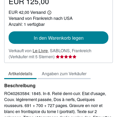
EUR 125,00
Preis
EUR
EUR 42,00 Versand
125,00
Weitere
Versand von Frankreich nach USA
Informationen
zu
Anzahl: 1 verfügbar
Versandkosten
In den Warenkorb legen
Verkauft von
Le-Livre
,
SABLONS, Frankreich
Verkäuferbewertung
(Verkäufer mit 5 Sternen)
5
von
Artikeldetails
Angaben zum Verkäufer
5
Sternen
Beschreibung
RO40263584: 1845. In-8. Relié demi-cuir. Etat d'usage,
Couv. légèrement passée, Dos à nerfs, Quelques
rousseurs. 691 + 700 + 727 pages. Gravure en noir et
blanc en frontispice du tome I (portrait). Texte sur 2