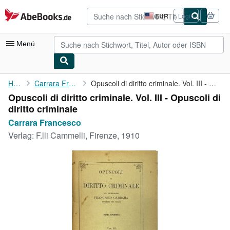
Zum Hauptinhalt
AbeBooks.de
EUR
Login
Seite
der
Einkaufseinstellungen.
Menü
Nutzerkonto
Home
Carrara Francesco
Opuscoli di diritto criminale. Vol. III - Opuscoli di diritto ...
Opuscoli di diritto criminale. Vol. III - Opuscoli di
Meine Bestellungen
diritto criminale
Detailsuche
Carrara Francesco
Verlag:
F.lli Cammelli, Firenze, 1910
Sammlungen
Antiquarische Bücher
Kunst & Sammlerstücke
Verkäufer
Verkäufer werden
Hilfe