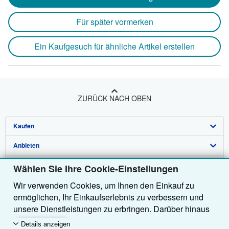
Für später vormerken
Ein Kaufgesuch für ähnliche Artikel erstellen
ZURÜCK NACH OBEN
Kaufen
Anbieten
Detailsuche
Über uns
Sammlungen
Verkäufer werden
Wählen Sie Ihre Cookie-Einstellungen
Wir verwenden Cookies, um Ihnen den Einkauf zu
Hilfe
Nutzerkonto
Partnerprogramm
Über uns / Impressum
ermöglichen, Ihr Einkaufserlebnis zu verbessern und
Weitere AbeBooks Unternehmen
Meine Bestellungen
Empfehlen Sie einen Verkäufer
Presse
Hilfebereich
unsere Dienstleistungen zu erbringen. Darüber hinaus
verwenden wir Cookies, um nachzuvollziehen, wie
AbeBooks folgen
Warenkorb
Karriere
Kundenservice
AbeBooks.com
Details anzeigen