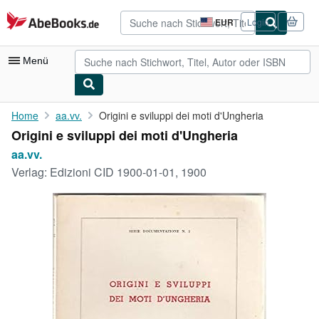
Zum Hauptinhalt
AbeBooks.de
EUR
Login
Seite
der
Einkaufseinstellungen.
Menü
Nutzerkonto
Home
aa.vv.
Origini e sviluppi dei moti d'Ungheria
Origini e sviluppi dei moti d'Ungheria
Meine Bestellungen
aa.vv.
Detailsuche
Verlag:
Edizioni CID 1900-01-01, 1900
Sammlungen
Antiquarische Bücher
Kunst & Sammlerstücke
Verkäufer
Verkäufer werden
Hilfe