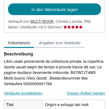
In den Warenkorb legen
Verkauft von
MULTI BOOK
,
Cerreto Laziale, RM,
Verkäuferbewertung
Italien
(Verkäufer mit 5 Sternen)
5
von
Artikeldetails
Angaben zum Verkäufer
5
Sternen
Beschreibung
Libro usato proveniente da collezione privata, la copertina
riporta usuali segni del tempo e piccole tracce dâ uso. Le
pagine risultano lievemente imbrunite. B07W7JT4MX
Molto buono (Very Good) .
Bestandsnummer des
Verkäufers 0000000001768
Verkäufer kontaktieren
Diesen Artikel melden
Titel
Origini e sviluppi dei moti