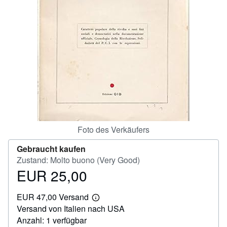
SCHLIESSEN
Foto des Verkäufers
Gebraucht kaufen
Zustand: Molto buono (Very Good)
EUR 25,00
Preis
EUR
EUR 47,00 Versand
25,00
Weitere
Versand von Italien nach USA
Informationen
zu
Anzahl: 1 verfügbar
Versandkosten