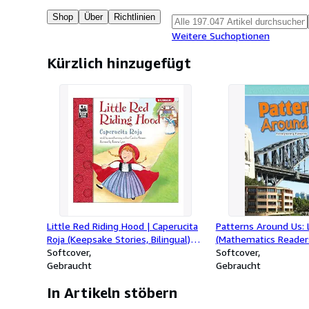
Shop
Über
Richtlinien
Weitere Suchoptionen
Kürzlich hinzugefügt
Little Red Riding Hood | Caperucita
Patterns Around Us: 
Roja (Keepsake Stories, Bilingual)
(Mathematics Reader
(English and Spanish Edition)
Softcover
Softcover
Gebraucht
Gebraucht
In Artikeln stöbern