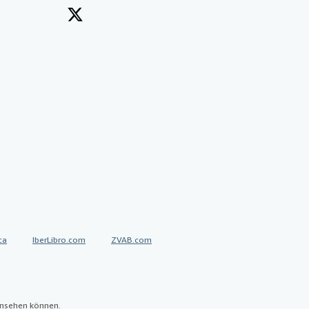
ca
IberLibro.com
ZVAB.com
nsehen können.