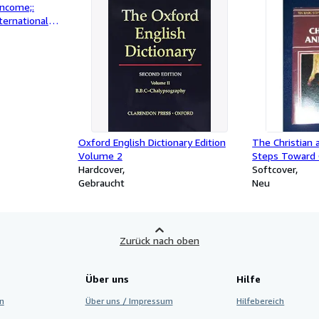
income;:
ternational
Oxford English Dictionary Edition
The Christian 
Volume 2
Steps Toward C
Hardcover
Step #4
Softcover
Gebraucht
Neu
Zurück nach oben
Über uns
Hilfe
n
Über uns / Impressum
Hilfebereich