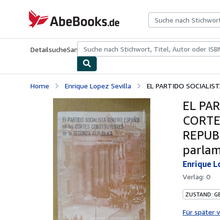
Zum Hauptinhalt
AbeBooks.de
Detailsuche
Sammlungen
Antiquarische Bücher
Kunst & Samm
Home
Enrique Lopez Sevilla
EL PARTIDO SOCIALIST
EL PA
CORTE
REPUBL
parlame
Enrique L
Verlag:
0
ZUSTAND: G
Für später 