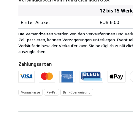
12 bis 15 Wer
Bestellmenge
Versandkosten
Erster Artikel
EUR 6.00
von
Frankreich
Die Versandzeiten werden von den Verkäuferinnen und Verkäu
nach
Zoll passieren, können Verzögerungen unterliegen. Eventue
USA
Verkäuferin bzw. der Verkäufer kann Sie bezüglich zusätzli
auszugleichen.
Zahlungsarten
Vorauskasse
PayPal
Banküberweisung