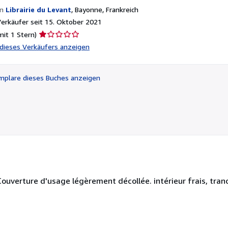
on
Librairie du Levant
,
Bayonne, Frankreich
rkäufer seit 15. Oktober 2021
Verkäuferbewertung
mit 1 Stern)
1
l dieses Verkäufers anzeigen
von
5
Sternen
plare dieses Buches anzeigen
Couverture d'usage légèrement décollée. intérieur frais, tra