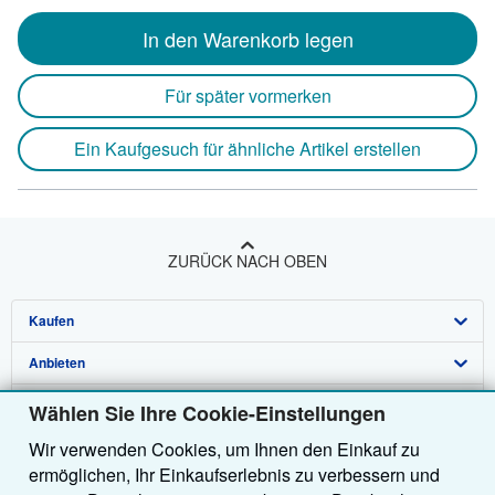
In den Warenkorb legen
Für später vormerken
Ein Kaufgesuch für ähnliche Artikel erstellen
ZURÜCK NACH OBEN
Kaufen
Anbieten
Detailsuche
Über uns
Sammlungen
Verkäufer werden
Wählen Sie Ihre Cookie-Einstellungen
Wir verwenden Cookies, um Ihnen den Einkauf zu
Hilfe
Nutzerkonto
Partnerprogramm
Über uns / Impressum
ermöglichen, Ihr Einkaufserlebnis zu verbessern und
Weitere AbeBooks Unternehmen
Meine Bestellungen
Empfehlen Sie einen Verkäufer
Presse
Hilfebereich