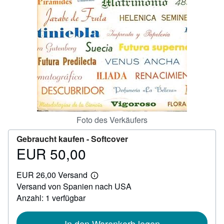
SCHLIESSEN
Foto des Verkäufers
Gebraucht kaufen -
Softcover
EUR 50,00
Preis
EUR
EUR 26,00 Versand
50,00
Weitere
Versand von Spanien nach USA
Informationen
zu
Anzahl: 1 verfügbar
Versandkosten
In den Warenkorb legen