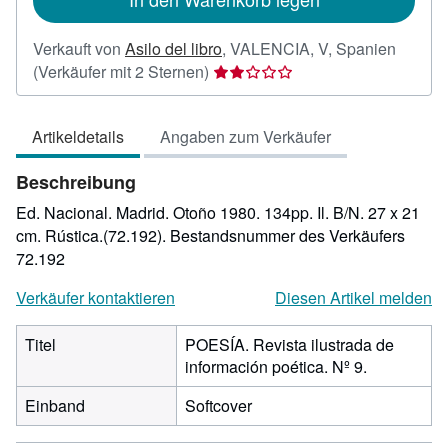
Verkauft von
Asilo del libro
,
VALENCIA, V, Spanien
Verkäuferbewertung
(Verkäufer mit 2 Sternen)
2
von
Artikeldetails
Angaben zum Verkäufer
5
Sternen
Beschreibung
Ed. Nacional. Madrid. Otoño 1980. 134pp. Il. B/N. 27 x 21
cm. Rústica.(72.192).
Bestandsnummer des Verkäufers
72.192
Verkäufer kontaktieren
Diesen Artikel melden
Titel
POESÍA. Revista ilustrada de
información poética. Nº 9.
Einband
Softcover