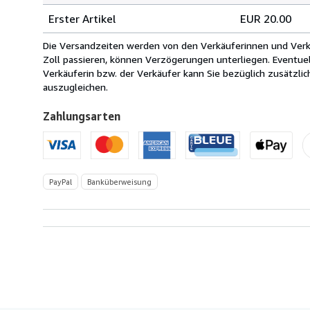
Versandkosten
Erster Artikel
EUR 20.00
von
Schweden
Die Versandzeiten werden von den Verkäuferinnen und Verkäu
nach
Zoll passieren, können Verzögerungen unterliegen. Eventue
USA
Verkäuferin bzw. der Verkäufer kann Sie bezüglich zusätzli
auszugleichen.
Zahlungsarten
PayPal
Banküberweisung