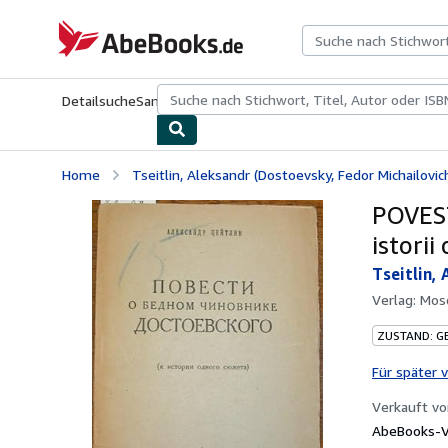
Zum Hauptinhalt
AbeBooks.de
Detailsuche
Sammlungen
Antiquarische Bücher
Kunst & Samm
Home
Tseitlin, Aleksandr (Dostoevsky, Fedor Michailovic
POVES
istorii
Tseitlin,
Verlag:
Mos
ZUSTAND: G
Für später 
Verkauft v
AbeBooks-Ve