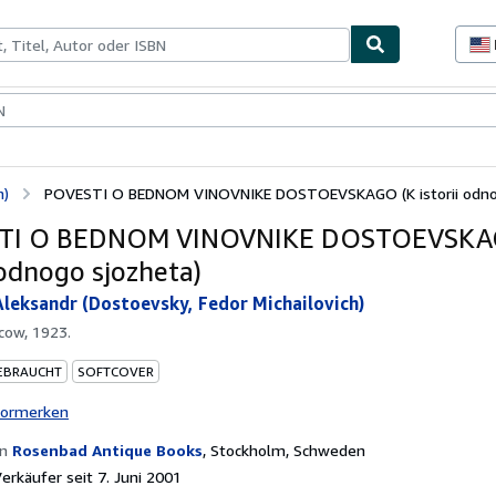
lerstücke
Verkäufer
Verkäufer werden
h)
POVESTI O BEDNOM VINOVNIKE DOSTOEVSKAGO (K istorii odnog
TI O BEDNOM VINOVNIKE DOSTOEVSKA
 odnogo sjozheta)
 Aleksandr (Dostoevsky, Fedor Michailovich)
cow, 1923.
EBRAUCHT
SOFTCOVER
vormerken
on
Rosenbad Antique Books
,
Stockholm, Schweden
rkäufer seit 7. Juni 2001