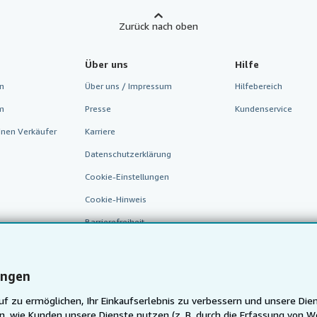
Zurück nach oben
Über uns
Hilfe
n
Über uns / Impressum
Hilfebereich
m
Presse
Kundenservice
inen Verkäufer
Karriere
Datenschutzerklärung
Cookie-Einstellungen
Cookie-Hinweis
Barrierefreiheit
ungen
f zu ermöglichen, Ihr Einkaufserlebnis zu verbessern und unsere Dien
, wie Kunden unsere Dienste nutzen (z. B. durch die Erfassung von W