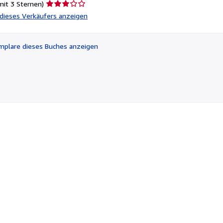
Verkäuferbewertung
mit 3 Sternen)
3
l dieses Verkäufers anzeigen
von
5
Sternen
plare dieses Buches anzeigen