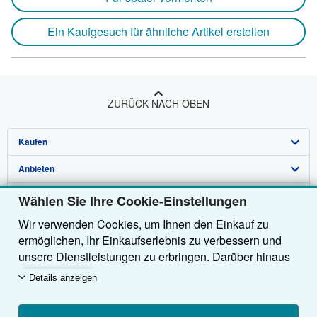
Ein Kaufgesuch für ähnliche Artikel erstellen
ZURÜCK NACH OBEN
Kaufen
Anbieten
Detailsuche
Über uns
Sammlungen
Verkäufer werden
Wählen Sie Ihre Cookie-Einstellungen
Wir verwenden Cookies, um Ihnen den Einkauf zu
Hilfe
Nutzerkonto
Partnerprogramm
Über uns / Impressum
ermöglichen, Ihr Einkaufserlebnis zu verbessern und
Weitere AbeBooks Unternehmen
Meine Bestellungen
Empfehlen Sie einen Verkäufer
Presse
Hilfebereich
unsere Dienstleistungen zu erbringen. Darüber hinaus
verwenden wir Cookies, um nachzuvollziehen, wie
AbeBooks folgen
Warenkorb
Karriere
Kundenservice
AbeBooks.com
Details anzeigen
Kunden unsere Dienste nutzen (z. B. durch die
Erfassung von Website-Besuchen), sodass wir
Datenschutzerklärung
AbeBooks.co.uk