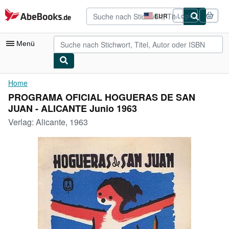
Zum Hauptinhalt
AbeBooks.de
EUR
Login
Seite
der
Einkaufseinstellungen.
Menü
Nutzerkonto
Home
PROGRAMA OFICIAL HOGUERAS DE SAN
Meine Bestellungen
JUAN - ALICANTE Junio 1963
Detailsuche
Verlag:
Alicante, 1963
Sammlungen
Antiquarische Bücher
Kunst & Sammlerstücke
Verkäufer
Verkäufer werden
Hilfe