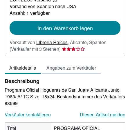
25,00
Weitere
Versand von Spanien nach USA
Informationen
zu
Anzahl: 1 verfügbar
Versandkosten
In den Warenkorb legen
Verkauft von
Librería Raíces
,
Alicante, Spanien
Verkäuferbewertung
(Verkäufer mit 3 Sternen)
3
von
Artikeldetails
Angaben zum Verkäufer
5
Sternen
Beschreibung
Programa Oficial Hogueras de San Juan/ Alicante Junio
1963/ A/ TC Size: 15x24.
Bestandsnummer des Verkäufers
88599
Verkäufer kontaktieren
Diesen Artikel melden
Titel
PROGRAMA OFICIAL