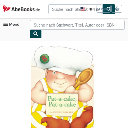
Zum Hauptinhalt
AbeBooks.de
EUR
Login
Seite
der
Einkaufseinstellungen.
Menü
Nutzerkonto
Meine Bestellungen
Detailsuche
Sammlungen
Antiquarische Bücher
Kunst & Sammlerstücke
Verkäufer
Verkäufer werden
Hilfe