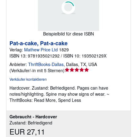
Beispielbild für diese ISBN
Pat-a-cake, Pat-a-cake
Verlag:
Mathew Price Ltd
1829
ISBN 13: 9781935021292 / ISBN 10: 193502129X
Anbieter:
ThriftBooks-Dallas
,
Dallas, TX, USA
Verkäuferbewertung
(
Verkäufer/-in mit 5 Sternen
)
5
Verkäufer kontaktieren
von
Hardcover.
Zustand: Befriedigend.
Pages can have
5
notes/highlighting. Spine may show signs of wear. ~
Sternen
ThriftBooks: Read More, Spend Less
Gebraucht - Hardcover
Zustand: Befriedigend
EUR 27,11