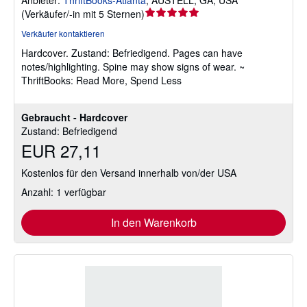
Anbieter:
ThriftBooks-Atlanta
,
AUSTELL, GA, USA
Verkäuferbewertung
(
Verkäufer/-in mit 5 Sternen
)
5
Verkäufer kontaktieren
von
Hardcover.
Zustand: Befriedigend.
Pages can have
5
notes/highlighting. Spine may show signs of wear. ~
Sternen
ThriftBooks: Read More, Spend Less
Gebraucht - Hardcover
Zustand: Befriedigend
EUR 27,11
Kostenlos für den Versand innerhalb von/der USA
Anzahl: 1 verfügbar
In den Warenkorb