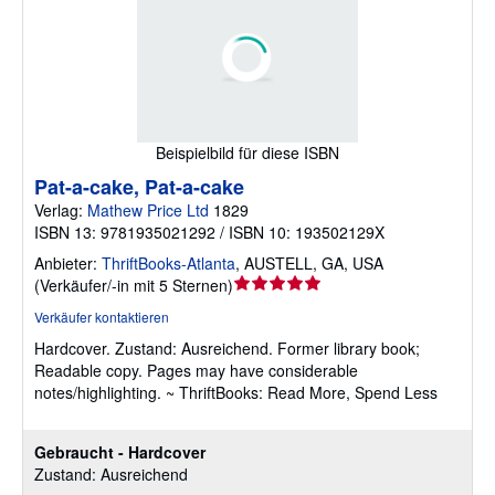
Beispielbild für diese ISBN
Pat-a-cake, Pat-a-cake
Verlag:
Mathew Price Ltd
1829
ISBN 13: 9781935021292 / ISBN 10: 193502129X
Anbieter:
ThriftBooks-Atlanta
,
AUSTELL, GA, USA
Verkäuferbewertung
(
Verkäufer/-in mit 5 Sternen
)
5
Verkäufer kontaktieren
von
Hardcover.
Zustand: Ausreichend.
Former library book;
5
Readable copy. Pages may have considerable
Sternen
notes/highlighting. ~ ThriftBooks: Read More, Spend Less
Gebraucht - Hardcover
Zustand: Ausreichend