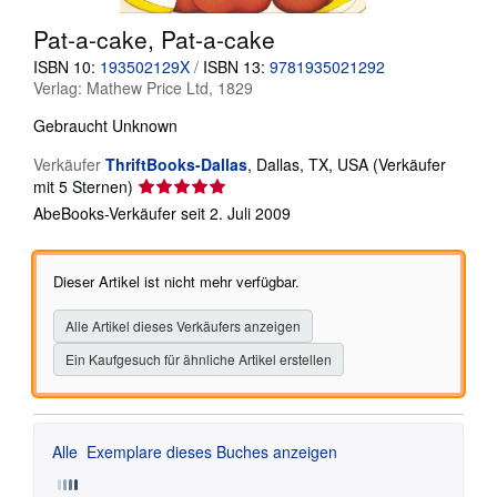
SCHLIESSEN
Pat-a-cake, Pat-a-cake
ISBN 10:
193502129X
/
ISBN 13:
9781935021292
Verlag:
Mathew Price Ltd, 1829
Gebraucht
Unknown
Verkäufer
ThriftBooks-Dallas
,
Dallas, TX, USA
(Verkäufer
Verkäuferbewertung
mit 5 Sternen)
5
AbeBooks-Verkäufer seit 2. Juli 2009
von
5
Sternen
Dieser Artikel ist nicht mehr verfügbar.
Alle Artikel dieses Verkäufers anzeigen
Ein Kaufgesuch für ähnliche Artikel erstellen
Alle
Exemplare dieses Buches anzeigen