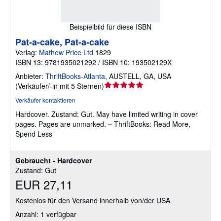
Beispielbild für diese ISBN
Pat-a-cake, Pat-a-cake
Verlag:
Mathew Price Ltd
1829
ISBN 13: 9781935021292 / ISBN 10: 193502129X
Anbieter:
ThriftBooks-Atlanta
,
AUSTELL, GA, USA
Verkäuferbewertung
(
Verkäufer/-in mit 5 Sternen
)
5
Verkäufer kontaktieren
von
Hardcover.
Zustand: Gut.
May have limited writing in cover
5
pages. Pages are unmarked. ~ ThriftBooks: Read More,
Sternen
Spend Less
Gebraucht - Hardcover
Zustand: Gut
EUR 27,11
Kostenlos für den Versand innerhalb von/der USA
Anzahl: 1 verfügbar