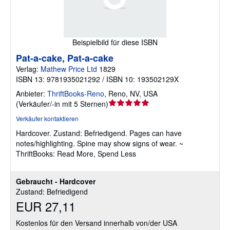
Beispielbild für diese ISBN
Pat-a-cake, Pat-a-cake
Verlag:
Mathew Price Ltd
1829
ISBN 13: 9781935021292 / ISBN 10: 193502129X
Anbieter:
ThriftBooks-Reno
,
Reno, NV, USA
Verkäuferbewertung
(
Verkäufer/-in mit 5 Sternen
)
5
Verkäufer kontaktieren
von
Hardcover.
Zustand: Befriedigend.
Pages can have
5
notes/highlighting. Spine may show signs of wear. ~
Sternen
ThriftBooks: Read More, Spend Less
Gebraucht - Hardcover
Zustand: Befriedigend
EUR 27,11
Kostenlos für den Versand innerhalb von/der USA