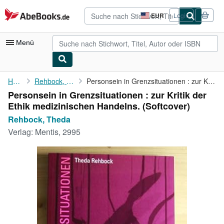
Zum Hauptinhalt
AbeBooks.de
EUR
Login
Seite
der
Einkaufseinstellungen.
Menü
Nutzerkonto
Home
Rehbock, Theda
Personsein in Grenzsituationen : zur Kritik der Ethik ...
Personsein in Grenzsituationen : zur Kritik der
Meine Bestellungen
Ethik medizinischen Handelns. (Softcover)
Detailsuche
Rehbock, Theda
Verlag:
Mentis, 2995
Sammlungen
Antiquarische Bücher
Kunst & Sammlerstücke
Verkäufer
Verkäufer werden
Hilfe