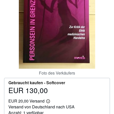
SCHLIESSEN
Foto des Verkäufers
Gebraucht kaufen -
Softcover
EUR 130,00
Preis
EUR
EUR 20,00 Versand
130,00
Weitere
Versand von Deutschland nach USA
Informationen
zu
Anzahl: 1 verfügbar