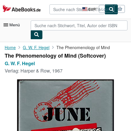
Zum Hauptinhalt
AbeBooks.de
EUR
Login
Seite
der
Einkaufseinstellungen.
Menü
Nutzerkonto
Home
G. W. F. Hegel
The Phenomenology of Mind
The Phenomenology of Mind (Softcover)
Meine Bestellungen
G. W. F. Hegel
Detailsuche
Verlag:
Harper & Row, 1967
Sammlungen
Antiquarische Bücher
Kunst & Sammlerstücke
Verkäufer
Verkäufer werden
Hilfe