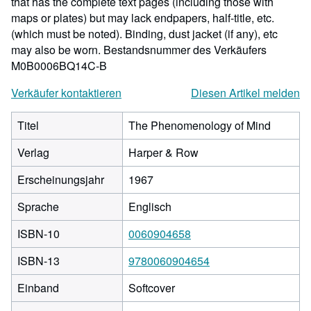
that has the complete text pages (including those with
maps or plates) but may lack endpapers, half-title, etc.
(which must be noted). Binding, dust jacket (if any), etc
may also be worn.
Bestandsnummer des Verkäufers
M0B0006BQ14C-B
Verkäufer kontaktieren
Diesen Artikel melden
Titel
The Phenomenology of Mind
Verlag
Harper & Row
Erscheinungsjahr
1967
Sprache
Englisch
ISBN-10
0060904658
ISBN-13
9780060904654
Einband
Softcover