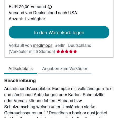
EUR
EUR 20,00 Versand
32,13
Weitere
Versand von Deutschland nach USA
Informationen
zu
Anzahl: 1 verfügbar
Versandkosten
In den Warenkorb legen
Verkauft von
medimops
,
Berlin, Deutschland
Verkäuferbewertung
(Verkäufer mit 5 Sternen)
5
von
Artikeldetails
Angaben zum Verkäufer
5
Sternen
Beschreibung
Ausreichend/Acceptable: Exemplar mit vollständigem Text
und sämtlichen Abbildungen oder Karten. Schmutztitel
oder Vorsatz können fehlen. Einband bzw.
Schutzumschlag weisen unter Umständen starke
Gebrauchsspuren auf. / Describes a book or dust jacket