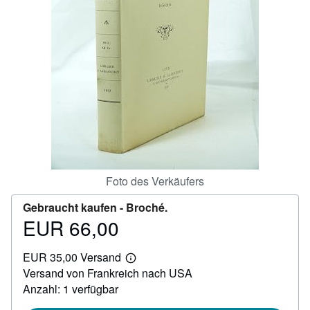
SCHLIESSEN
Foto des Verkäufers
Gebraucht kaufen -
Broché.
EUR 66,00
Preis
EUR
EUR 35,00 Versand
66,00
Weitere
Versand von Frankreich nach USA
Informationen
zu
Anzahl: 1 verfügbar
Versandkosten