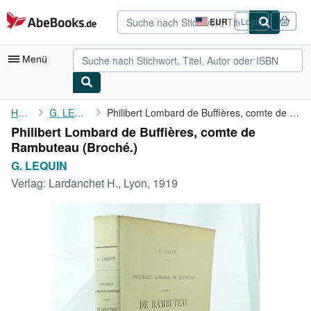
Zum Hauptinhalt
AbeBooks.de
EUR
Login
Seite
der
Einkaufseinstellungen.
Menü
Nutzerkonto
Home
G. LEQUIN
Philibert Lombard de Buffières, comte de Rambuteau
Philibert Lombard de Buffières, comte de
Meine Bestellungen
Rambuteau (Broché.)
Detailsuche
G. LEQUIN
Verlag:
Lardanchet H., Lyon, 1919
Sammlungen
Antiquarische Bücher
Kunst & Sammlerstücke
Verkäufer
Verkäufer werden
Hilfe