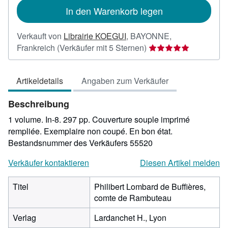
In den Warenkorb legen
Verkauft von
Librairie KOEGUI
,
BAYONNE,
Verkäuferbewertung
Frankreich
(Verkäufer mit 5 Sternen)
5
von
Artikeldetails
Angaben zum Verkäufer
5
Sternen
Beschreibung
1 volume. In-8. 297 pp. Couverture souple imprimé
rempliée. Exemplaire non coupé. En bon état.
Bestandsnummer des Verkäufers 55520
Verkäufer kontaktieren
Diesen Artikel melden
Titel
Philibert Lombard de Buffières,
comte de Rambuteau
Verlag
Lardanchet H., Lyon