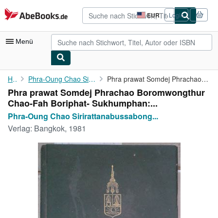
Zum Hauptinhalt
AbeBooks.de
EUR
Login
Seite
der
Einkaufseinstellungen.
Menü
Nutzerkonto
Home
Phra-Oung Chao Sirirattanabussabong Prince
Phra prawat Somdej Phrachao Boromwongthur Chao-Fah Boriphat- ...
Phra prawat Somdej Phrachao Boromwongthur
Meine Bestellungen
Chao-Fah Boriphat- Sukhumphan:...
Detailsuche
Phra-Oung Chao Sirirattanabussabong...
Verlag:
Bangkok, 1981
Sammlungen
Antiquarische Bücher
Kunst & Sammlerstücke
Verkäufer
Verkäufer werden
Hilfe