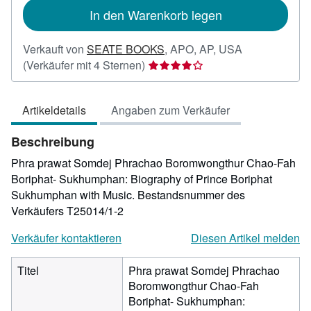
In den Warenkorb legen
Verkauft von
SEATE BOOKS
,
APO, AP, USA
Verkäuferbewertung
(Verkäufer mit 4 Sternen)
4
von
Artikeldetails
Angaben zum Verkäufer
5
Sternen
Beschreibung
Phra prawat Somdej Phrachao Boromwongthur Chao-Fah
Boriphat- Sukhumphan: Biography of Prince Boriphat
Sukhumphan with Music.
Bestandsnummer des
Verkäufers T25014/1-2
Verkäufer kontaktieren
Diesen Artikel melden
Titel
Phra prawat Somdej Phrachao
Boromwongthur Chao-Fah
Boriphat- Sukhumphan: