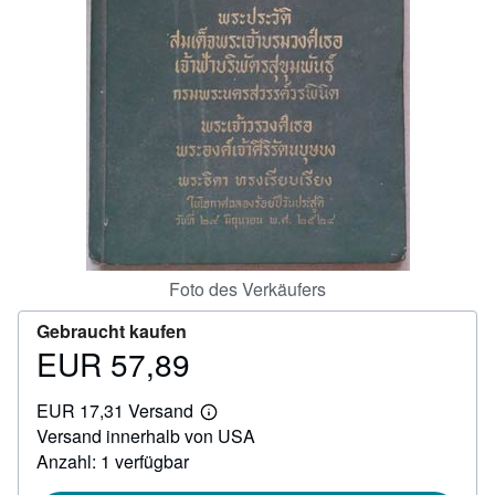
SCHLIESSEN
Foto des Verkäufers
Gebraucht kaufen
EUR 57,89
Preis
EUR
EUR 17,31 Versand
57,89
Weitere
Versand innerhalb von USA
Informationen
zu
Anzahl: 1 verfügbar
Versandkosten