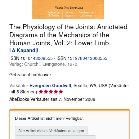
SCHLIESSEN
The Physiology of the Joints: Annotated
Diagrams of the Mechanics of the
Human Joints, Vol. 2: Lower Limb
I A Kapandji
ISBN 10:
0443006555
/
ISBN 13:
9780443006555
Verlag:
Churchill Livingstone, 1970
Gebraucht
hardcover
Verkäufer
Evergreen Goodwill
,
Seattle, WA, USA
(Verkäufer
Verkäuferbewertung
mit 5 Sternen)
5
AbeBooks-Verkäufer seit 7. November 2006
von
5
Sternen
Dieser Artikel ist nicht mehr verfügbar.
Alle Artikel dieses Verkäufers anzeigen