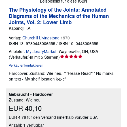
Beispielbild für diese ISBN
The Physiology of the Joints: Annotated
Diagrams of the Mechanics of the Human
Joints, Vol. 2: Lower Limb
Kapandji,I.A.
Verlag:
Churchill Livingstone
1970
ISBN 13: 9780443006555 / ISBN 10: 0443006555
Anbieter:
MyLibraryMarket
,
Waynesville, OH, USA
Verkäuferbewertung
(
Verkäufer/-in mit 5 Sternen
)
5
Verkäufer kontaktieren
von
Hardcover.
Zustand: Wie neu.
***Please Read*** No marks
5
on text - My shelf location k-2-c*
Sternen
Gebraucht - Hardcover
Zustand: Wie neu
EUR 40,10
EUR 4,76 für den Versand innerhalb von/der USA
Anzahl: 1 verfügbar