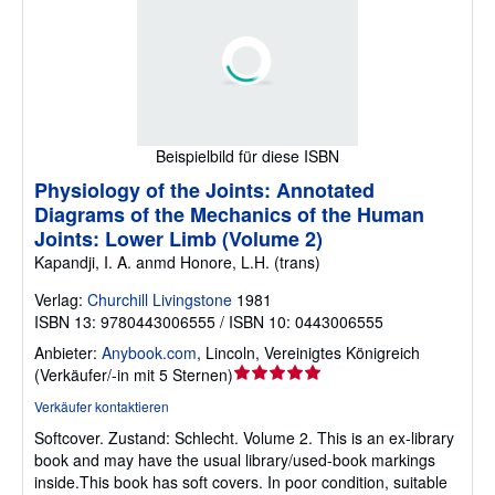
Beispielbild für diese ISBN
Physiology of the Joints: Annotated
Diagrams of the Mechanics of the Human
Joints: Lower Limb (Volume 2)
Kapandji, I. A. anmd Honore, L.H. (trans)
Verlag:
Churchill Livingstone
1981
ISBN 13: 9780443006555 / ISBN 10: 0443006555
Anbieter:
Anybook.com
,
Lincoln, Vereinigtes Königreich
Verkäuferbewertung
(
Verkäufer/-in mit 5 Sternen
)
5
Verkäufer kontaktieren
von
Softcover.
Zustand: Schlecht.
Volume 2. This is an ex-library
5
book and may have the usual library/used-book markings
Sternen
inside.This book has soft covers. In poor condition, suitable