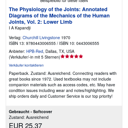
Beispielbild für diese ISBN
The Physiology of the Joints: Annotated
Diagrams of the Mechanics of the Human
Joints, Vol. 2: Lower Limb
I A Kapandji
Verlag:
Churchill Livingstone
1970
ISBN 13: 9780443006555 / ISBN 10: 0443006555
Anbieter:
HPB-Red
,
Dallas, TX, USA
Verkäuferbewertung
(
Verkäufer/-in mit 5 Sternen
)
5
Verkäufer kontaktieren
von
Paperback.
Zustand: Ausreichend.
Connecting readers with
5
great books since 1972. Used textbooks may not include
Sternen
companion materials such as access codes, etc. May have
condition issues including wear and notes/highlighting. We
ship orders daily and Customer Service is our top priority!
Gebraucht - Softcover
Zustand: Ausreichend
EUR 25,37