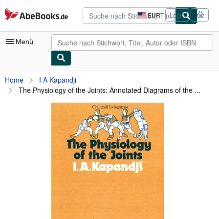
Zum Hauptinhalt
AbeBooks.de
EUR
Login
Seite
der
Einkaufseinstellungen.
Menü
Nutzerkonto
Home
I A Kapandji
The Physiology of the Joints: Annotated Diagrams of the ...
Meine Bestellungen
Detailsuche
Sammlungen
Antiquarische Bücher
Kunst & Sammlerstücke
Verkäufer
Verkäufer werden
Hilfe