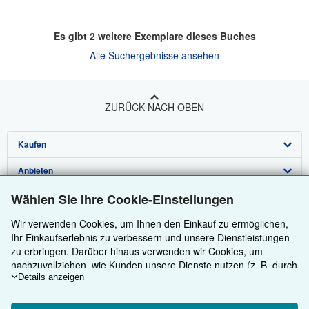
Es gibt
2
weitere Exemplare dieses Buches
Alle Suchergebnisse ansehen
ZURÜCK NACH OBEN
Kaufen
Anbieten
Detailsuche
Über uns
Wählen Sie Ihre Cookie-Einstellungen
Sammlungen
Verkäufer werden
Hilfe
Wir verwenden Cookies, um Ihnen den Einkauf zu ermöglichen,
Nutzerkonto
Partnerprogramm
Über uns / Impressum
Ihr Einkaufserlebnis zu verbessern und unsere Dienstleistungen
Weitere AbeBooks Unternehmen
Meine Bestellungen
Empfehlen Sie einen Verkäufer
Presse
Hilfebereich
zu erbringen. Darüber hinaus verwenden wir Cookies, um
nachzuvollziehen, wie Kunden unsere Dienste nutzen (z. B. durch
AbeBooks folgen
Warenkorb
Karriere
Kundenservice
AbeBooks.com
die Erfassung von Website-Besuchen), sodass wir Optimierungen
Details anzeigen
vornehmen können. Sofern Sie zustimmen, setzen wir auch
Datenschutzerklärung
AbeBooks.co.uk
Cookies von Drittanbietern ein, um in Anzeigen relevante Inhalte