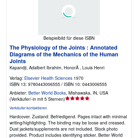
Beispielbild für diese ISBN
The Physiology of the Joints : Annotated
Diagrams of the Mechanics of the Human
Joints
Kapandji, Adalbert Ibrahim, HonorÃ , Louis Henri
Verlag:
Elsevier Health Sciences
1970
ISBN 13: 9780443006555 / ISBN 10: 0443006555
Anbieter:
Better World Books
,
Mishawaka, IN, USA
Verkäuferbewertung
(
Verkäufer/-in mit 5 Sternen
)
5
Verkäufer kontaktieren
von
Hardcover.
Zustand: Befriedigend.
Pages intact with minimal
5
writing/highlighting. The binding may be loose and creased.
Sternen
Dust jackets/supplements are not included. Stock photo
provided. Product includes identifying sticker. Better World