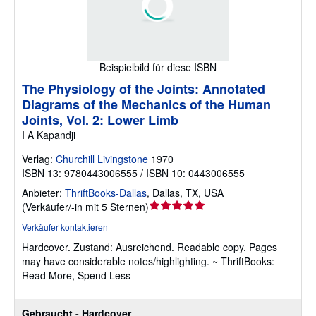
Beispielbild für diese ISBN
The Physiology of the Joints: Annotated
Diagrams of the Mechanics of the Human
Joints, Vol. 2: Lower Limb
I A Kapandji
Verlag:
Churchill Livingstone
1970
ISBN 13: 9780443006555 / ISBN 10: 0443006555
Anbieter:
ThriftBooks-Dallas
,
Dallas, TX, USA
Verkäuferbewertung
(
Verkäufer/-in mit 5 Sternen
)
5
Verkäufer kontaktieren
von
Hardcover.
Zustand: Ausreichend.
Readable copy. Pages
5
may have considerable notes/highlighting. ~ ThriftBooks:
Sternen
Read More, Spend Less
Gebraucht - Hardcover