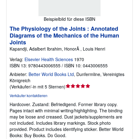
Beispielbild für diese ISBN
The Physiology of the Joints : Annotated
Diagrams of the Mechanics of the Human
Joints
Kapandji, Adalbert Ibrahim, HonorÃ , Louis Henri
Verlag:
Elsevier Health Sciences
1970
ISBN 13: 9780443006555 / ISBN 10: 0443006555
Anbieter:
Better World Books Ltd
,
Dunfermline, Vereinigtes
Königreich
Verkäuferbewertung
(
Verkäufer/-in mit 5 Sternen
)
5
Verkäufer kontaktieren
von
Hardcover.
Zustand: Befriedigend.
Former library copy.
5
Pages intact with minimal writing/highlighting. The binding
Sternen
may be loose and creased. Dust jackets/supplements are
not included. Includes library markings. Stock photo
provided. Product includes identifying sticker. Better World
Books: Buy Books. Do Good.