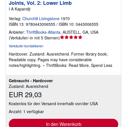
Joints, Vol. 2: Lower Limb
I A Kapandji
Verlag:
Churchill Livingstone
1970
ISBN 13: 9780443006555 / ISBN 10: 0443006555
Anbieter:
ThriftBooks-Atlanta
,
AUSTELL, GA, USA
Verkäuferbewertung
(
Verkäufer/-in mit 5 Sternen
)
5
Verkäufer kontaktieren
von
Hardcover.
Zustand: Ausreichend.
Former library book;
5
Readable copy. Pages may have considerable
Sternen
notes/highlighting. ~ ThriftBooks: Read More, Spend Less
Gebraucht - Hardcover
Zustand: Ausreichend
EUR 29,03
Kostenlos für den Versand innerhalb von/der USA
Anzahl: 1 verfügbar
In den Warenkorb