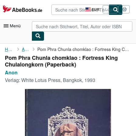
Zum Hauptinhalt
AbeBooks.de
EUR
Login
Seite
der
Einkaufseinstellungen.
Menü
Nutzerkonto
Home
Anon
Pom Phra Chunla chomklao : Fortress King Chulalongkorn
Pom Phra Chunla chomklao : Fortress King
Meine Bestellungen
Chulalongkorn (Paperback)
Detailsuche
Anon
Verlag:
White Lotus Press, Bangkok, 1993
Sammlungen
Antiquarische Bücher
Kunst & Sammlerstücke
Verkäufer
Verkäufer werden
Hilfe