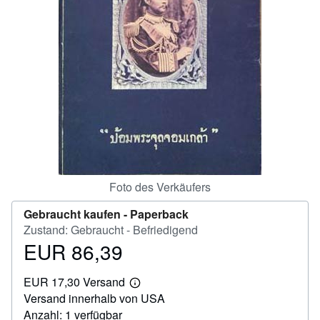
SCHLIESSEN
Foto des Verkäufers
Gebraucht kaufen -
Paperback
Zustand: Gebraucht - Befriedigend
EUR 86,39
Preis
EUR
EUR 17,30 Versand
86,39
Weitere
Versand innerhalb von USA
Informationen
zu
Anzahl: 1 verfügbar
Versandkosten