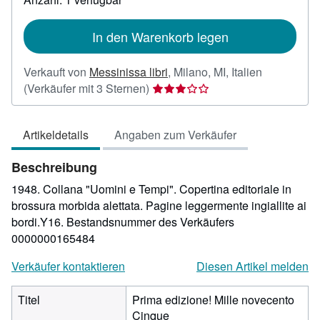
Versandkosten
In den Warenkorb legen
Verkauft von
Messinissa libri
,
Milano, MI, Italien
Verkäuferbewertung
(Verkäufer mit 3 Sternen)
3
von
Artikeldetails
Angaben zum Verkäufer
5
Sternen
Beschreibung
1948. Collana "Uomini e Tempi". Copertina editoriale in
brossura morbida alettata. Pagine leggermente ingiallite ai
bordi.Y16.
Bestandsnummer des Verkäufers
0000000165484
Verkäufer kontaktieren
Diesen Artikel melden
Titel
Prima edizione! Mille novecento
Cinque