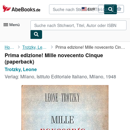
Zum Hauptinhalt
AbeBooks.de
EUR
Login
Seite
der
Einkaufseinstellungen.
Menü
Nutzerkonto
Home
Trotzky, Leone
Prima edizione! Mille novecento Cinque
Prima edizione! Mille novecento Cinque
Meine Bestellungen
(paperback)
Detailsuche
Trotzky, Leone
Verlag:
Milano, Istituto Editoriale Italiano, Milano, 1948
Sammlungen
Antiquarische Bücher
Kunst & Sammlerstücke
Verkäufer
Verkäufer werden
Hilfe