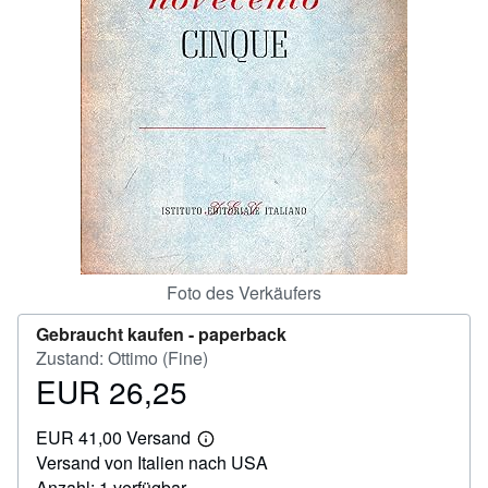
SCHLIESSEN
Foto des Verkäufers
Gebraucht kaufen -
paperback
Zustand: Ottimo (Fine)
EUR 26,25
Preis
EUR
EUR 41,00 Versand
26,25
Weitere
Versand von Italien nach USA
Informationen
zu
Anzahl: 1 verfügbar