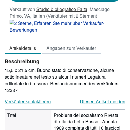
Verkauft von
Studio bibliografico Faita
,
Masciago
Verkäuferbewer
Primo, VA, Italien
(Verkäufer mit 2 Sternen)
2
von
5
Sternen
Artikeldetails
Angaben zum Verkäufer
Beschreibung
15,5 x 21,5 cm. Buono stato di conservazione, alcune
sottolineature nel testo su alcuni numeri Legatura
editoriale in brossura.
Bestandsnummer des Verkäufers
12337
Verkäufer kontaktieren
Diesen Artikel melden
Titel
Problemi del socialismo Rivista
diretta da Lelio Basso - Annata
1969 completa di tutti i 6 fascicoli