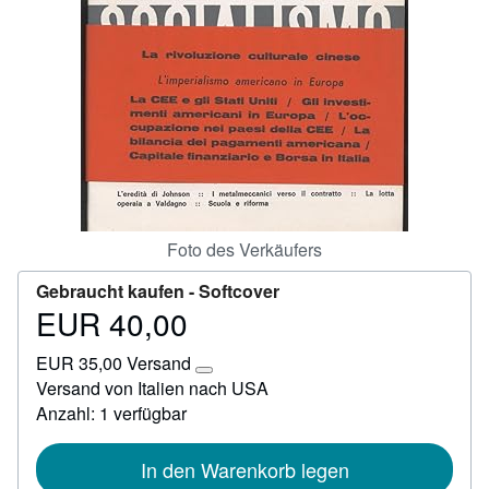
Hilfe
SCHLIESSEN
Foto des Verkäufers
Gebraucht kaufen -
Softcover
EUR 40,00
Preis
EUR
EUR 35,00 Versand
40,00
Weitere
Versand von Italien nach USA
Informationen
Anzahl: 1 verfügbar
zu
Versandkosten
In den Warenkorb legen