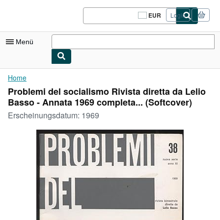
Zum Hauptinhalt
AbeBooks.de
EUR
Login
Seite
der
Einkaufseinstellungen.
Menü
Nutzerkonto
Home
Problemi del socialismo Rivista diretta da Lelio
Meine Bestellungen
Basso - Annata 1969 completa... (Softcover)
Logout
Erscheinungsdatum:
1969
Detailsuche
Sammlungen
Antiquarische Bücher
Kunst & Sammlerstücke
Verkäufer
Verkäufer werden