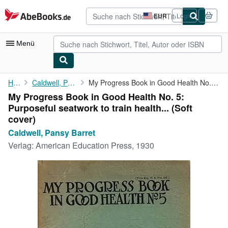
Zum Hauptinhalt
AbeBooks.de
EUR
Login
Seite
der
Einkaufseinstellungen.
Menü
Nutzerkonto
Home
Caldwell, Pansy Barret
My Progress Book in Good Health No. 5: Purposeful seatwork to ...
My Progress Book in Good Health No. 5:
Meine Bestellungen
Purposeful seatwork to train health... (Soft
Detailsuche
cover)
Caldwell, Pansy Barret
Sammlungen
Verlag:
American Education Press, 1930
Antiquarische Bücher
Kunst & Sammlerstücke
Verkäufer
Verkäufer werden
Hilfe