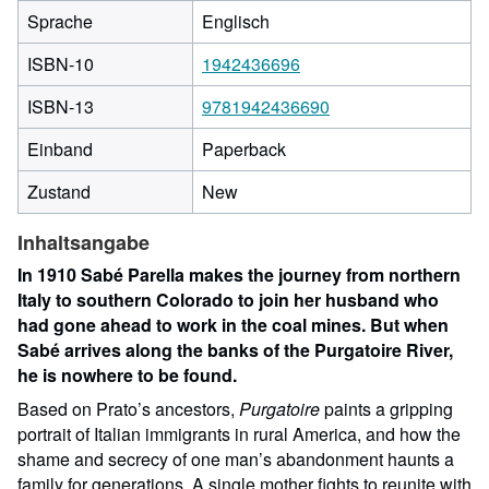
Sprache
Englisch
ISBN-10
1942436696
ISBN-13
9781942436690
Einband
Paperback
Zustand
New
Inhaltsangabe
In 1910 Sabé Parella makes the journey from northern
Italy to southern Colorado to join her husband who
had gone ahead to work in the coal mines. But when
Sabé arrives along the banks of the Purgatoire River,
he is nowhere to be found.
Based on Prato’s ancestors,
Purgatoire
paints a gripping
portrait of Italian immigrants in rural America, and how the
shame and secrecy of one man’s abandonment haunts a
family for generations. A single mother fights to reunite with