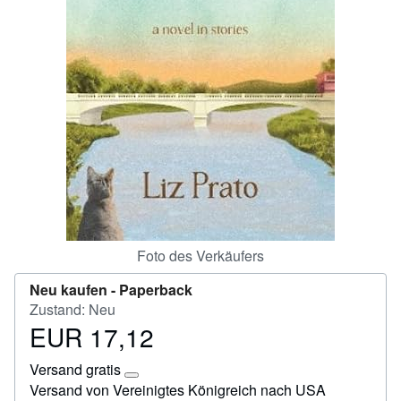
Hilfe
SCHLIESSEN
Foto des Verkäufers
Neu kaufen -
Paperback
Zustand: Neu
EUR 17,12
Preis
EUR
Versand gratis
17,12
Weitere
Versand von Vereinigtes Königreich nach USA
Informationen