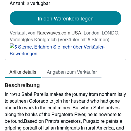
Anzahl: 2 verfügbar
zu
Versandkosten
In den Warenkorb legen
Verkauft von
Rarewaves.com USA
,
London, LONDO,
Verkäufer
Vereinigtes Königreich
(Verkäufer mit 5 Sternen)
5
von
5
Sternen
Artikeldetails
Angaben zum Verkäufer
Beschreibung
In 1910 Sabé Parella makes the journey from northern Italy
to southern Colorado to join her husband who had gone
ahead to work in the coal mines. But when Sabé arrives
along the banks of the Purgatoire River, he is nowhere to
be found.Based on Prato's ancestors, Purgatoire paints a
gripping portrait of Italian immigrants in rural America, and