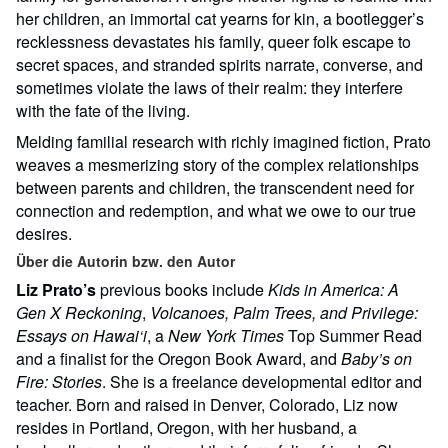
her children, an immortal cat yearns for kin, a bootlegger’s
recklessness devastates his family, queer folk escape to
secret spaces, and stranded spirits narrate, converse, and
sometimes violate the laws of their realm: they interfere
with the fate of the living.
Melding familial research with richly imagined fiction, Prato
weaves a mesmerizing story of the complex relationships
between parents and children, the transcendent need for
connection and redemption, and what we owe to our true
desires.
Über die Autorin bzw. den Autor
Liz Prato’s
previous books include
Kids in America: A
Gen X Reckoning
,
Volcanoes, Palm Trees, and Privilege:
Essays on Hawai‘i
, a
New York Times
Top Summer Read
and a finalist for the Oregon Book Award, and
Baby’s on
Fire: Stories
. She is a freelance developmental editor and
teacher. Born and raised in Denver, Colorado, Liz now
resides in Portland, Oregon, with her husband, a