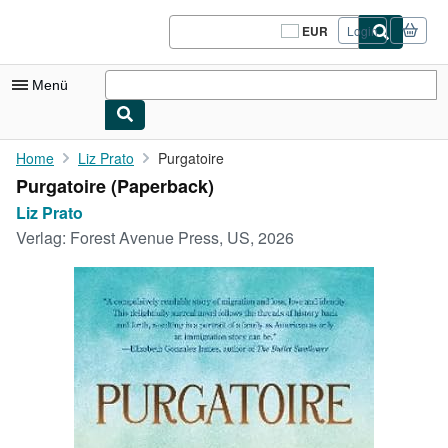
Zum Hauptinhalt
AbeBooks.de
EUR
Login
Seite
der
Einkaufseinstellungen.
Menü
Nutzerkonto
Home
Liz Prato
Purgatoire
Purgatoire (Paperback)
Meine Bestellungen
Liz Prato
Logout
Verlag:
Forest Avenue Press, US, 2026
Detailsuche
Sammlungen
Antiquarische Bücher
Kunst & Sammlerstücke
Verkäufer
Verkäufer werden