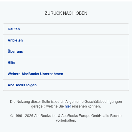
ZURÜCK NACH OBEN
Kaufen
Anbieten
Detailsuche
Über uns
Sammlungen
Verkäufer werden
Hilfe
Nutzerkonto
Partnerprogramm
Über uns / Impressum
Weitere AbeBooks Unternehmen
Meine Bestellungen
Empfehlen Sie einen Verkäufer
Presse
Hilfebereich
AbeBooks folgen
Warenkorb
Karriere
Kundenservice
AbeBooks.com
Datenschutzerklärung
AbeBooks.co.uk
Die Nutzung dieser Seite ist durch Allgemeine Geschäftsbedingungen
geregelt, welche Sie
hier
einsehen können.
Cookie-Einstellungen
AbeBooks.fr
© 1996 - 2026 AbeBooks Inc. & AbeBooks Europe GmbH, alle Rechte
Cookie-Hinweis
AbeBooks.it
vorbehalten.
Barrierefreiheit
AbeBooks Aus/NZ