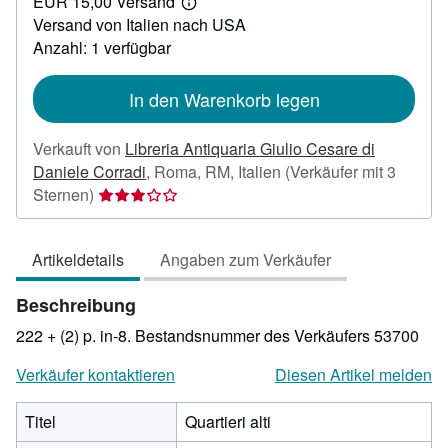
EUR 15,00 Versand
20,00
Weitere
Versand von Italien nach USA
Informationen
zu
Anzahl: 1 verfügbar
Versandkosten
In den Warenkorb legen
Verkauft von
Libreria Antiquaria Giulio Cesare di
Daniele Corradi
,
Roma, RM, Italien
(Verkäufer mit 3
Verkäuferbewertung
Sternen)
3
von
Artikeldetails
Angaben zum Verkäufer
5
Sternen
Beschreibung
222 + (2) p. in-8.
Bestandsnummer des Verkäufers 53700
Verkäufer kontaktieren
Diesen Artikel melden
Titel
Quartieri alti