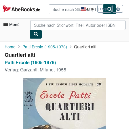
Zum Hauptinhalt
AbeBooks.de
EUR
Login
Seite
der
Einkaufseinstellungen.
Menü
Nutzerkonto
Home
Patti Ercole (1905-1976)
Quartieri alti
Quartieri alti
Meine Bestellungen
Patti Ercole (1905-1976)
Detailsuche
Verlag:
Garzanti, Milano, 1955
Sammlungen
Antiquarische Bücher
Kunst & Sammlerstücke
Verkäufer
Verkäufer werden
Hilfe