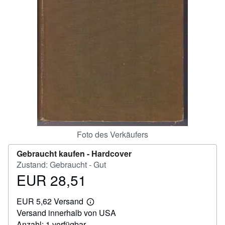
SCHLIESSEN
Foto des Verkäufers
Gebraucht kaufen -
Hardcover
Zustand: Gebraucht - Gut
EUR 28,51
Preis
EUR
EUR 5,62 Versand
28,51
Weitere
Versand innerhalb von USA
Informationen
zu
Anzahl: 1 verfügbar