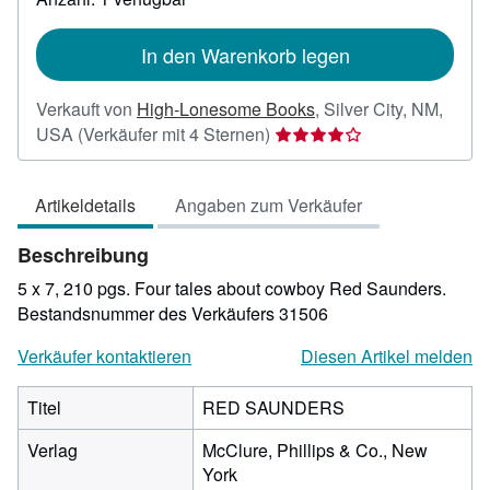
Versandkosten
In den Warenkorb legen
Verkauft von
High-Lonesome Books
,
Silver City, NM,
Verkäuferbewertung
USA
(Verkäufer mit 4 Sternen)
4
von
Artikeldetails
Angaben zum Verkäufer
5
Sternen
Beschreibung
5 x 7, 210 pgs. Four tales about cowboy Red Saunders.
Bestandsnummer des Verkäufers 31506
Verkäufer kontaktieren
Diesen Artikel melden
Titel
RED SAUNDERS
Verlag
McClure, Phillips & Co., New
York