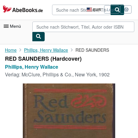
Zum Hauptinhalt
AbeBooks.de
EUR
Login
Seite
der
Einkaufseinstellungen.
Menü
Nutzerkonto
Home
Phillips, Henry Wallace
RED SAUNDERS
RED SAUNDERS (Hardcover)
Meine Bestellungen
Phillips, Henry Wallace
Detailsuche
Verlag:
McClure, Phillips & Co., New York, 1902
Sammlungen
Antiquarische Bücher
Kunst & Sammlerstücke
Verkäufer
Verkäufer werden
Hilfe