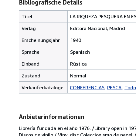
Bibliografische Details
Titel
LA RIQUEZA PESQUERA EN E
Verlag
Editora Nacional, Madrid
Erscheinungsjahr
1940
Sprache
Spanisch
Einband
Rústica
Zustand
Normal
Verkäuferkataloge
CONFERENCIAS
PESCA
Todo
Anbieterinformationen
Librería fundada en el año 1976. /Library open in 197
Discos de vinilo / Vinyl disc Coleccionismo de papel;