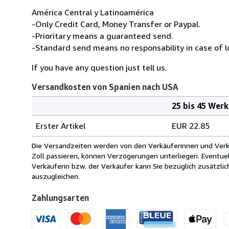
América Central y Latinoamérica
-Only Credit Card, Money Transfer or Paypal.
-Prioritary means a guaranteed send.
-Standard send means no responsability in case of l
If you have any question just tell us.
Versandkosten von Spanien nach USA
25 bis 45 Wer
Bestellmenge
Versandkosten
Erster Artikel
EUR 22.85
von
Spanien
Die Versandzeiten werden von den Verkäuferinnen und Verkäu
nach
Zoll passieren, können Verzögerungen unterliegen. Eventue
USA
Verkäuferin bzw. der Verkäufer kann Sie bezüglich zusätzli
auszugleichen.
Zahlungsarten