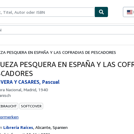
lerstücke
Verkäufer
Verkäufer werden
EZA PESQUERA EN ESPAÑA Y LAS COFRADIAS DE PESCADORES
QUEZA PESQUERA EN ESPAÑA Y LAS COF
SCADORES
IVERA Y CASARES, Pascual
ora Nacional, Madrid, 1940
anisch
EBRAUCHT
SOFTCOVER
vormerken
on
Librería Raíces
,
Alicante, Spanien