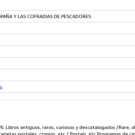
SPAÑA Y LAS COFRADIAS DE PESCADORES
s
6. Libros antiguos, raros, curiosos y descatalogados /Rare, ol
 tarjetas postales, cromos, etc / Postals, etc Programas de ci