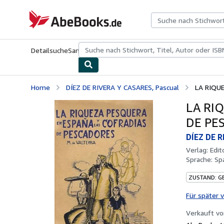
Zum Hauptinhalt
AbeBooks.de
Detailsuche
Sammlungen
Antiquarische Bücher
Kunst & Samm
Home
DÍEZ DE RIVERA Y CASARES, Pascual
LA RIQU
LA RI
DE PE
DÍEZ DE R
Verlag:
Edit
Sprache:
Sp
ZUSTAND: G
Für später 
Verkauft v