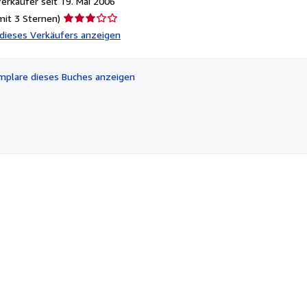
rkäufer seit 19. Mai 2006
Verkäuferbewertung
mit 3 Sternen)
3
l dieses Verkäufers anzeigen
von
5
Sternen
plare dieses Buches anzeigen