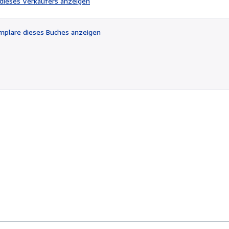
l dieses Verkäufers anzeigen
von
5
Sternen
plare dieses Buches anzeigen