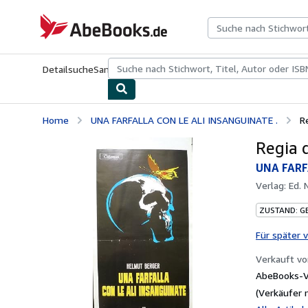
Zum Hauptinhalt
AbeBooks.de
Detailsuche
Sammlungen
Antiquarische Bücher
Kunst & Samm
Home
UNA FARFALLA CON LE ALI INSANGUINATE .
R
Regia 
UNA FARF
Verlag:
Ed. 
ZUSTAND: G
Für später 
Verkauft v
AbeBooks-Ve
(Verkäufer 