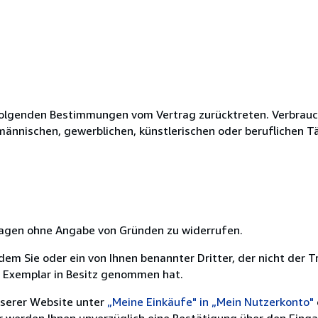
olgenden Bestimmungen vom Vertrag zurücktreten. Verbrauche
fmännischen, gewerblichen, künstlerischen oder beruflichen T
 Tagen ohne Angabe von Gründen zu widerrufen.
m Sie oder ein von Ihnen benannter Dritter, der nicht der Tr
e Exemplar in Besitz genommen hat.
nserer Website unter
„Meine Einkäufe" in „Mein Nutzerkonto"
ir werden Ihnen unverzüglich eine Bestätigung über den Eing