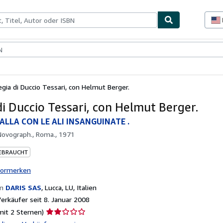
lerstücke
Verkäufer
Verkäufer werden
egia di Duccio Tessari, con Helmut Berger.
di Duccio Tessari, con Helmut Berger.
ALLA CON LE ALI INSANGUINATE .
Novograph., Roma., 1971
EBRAUCHT
vormerken
on
DARIS SAS
,
Lucca, LU, Italien
rkäufer seit 8. Januar 2008
Verkäuferbewertung
mit 2 Sternen)
2