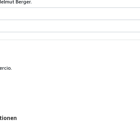
Helmut Berger.
ercio.
tionen