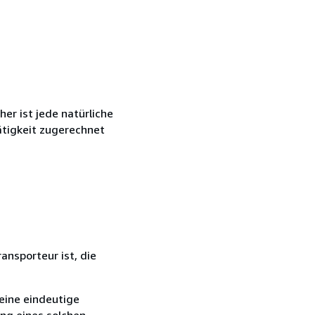
r ist jede natürliche
ätigkeit zugerechnet
ansporteur ist, die
eine eindeutige
ang eines solchen