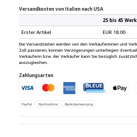
Versandkosten von Italien nach USA
25 bis 45 Wer
Bestellmenge
Versandkosten
Erster Artikel
EUR 18.00
von
Italien
Die Versandzeiten werden von den Verkäuferinnen und Verkäu
nach
Zoll passieren, können Verzögerungen unterliegen. Eventue
USA
Verkäuferin bzw. der Verkäufer kann Sie bezüglich zusätzli
auszugleichen.
Zahlungsarten
PayPal
Nachnahme
Banküberweisung