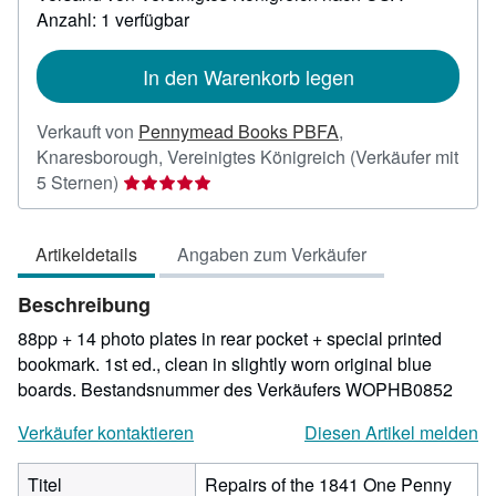
zu
Anzahl: 1 verfügbar
Versandkosten
In den Warenkorb legen
Verkauft von
Pennymead Books PBFA
,
Knaresborough, Vereinigtes Königreich
(Verkäufer mit
Verkäuferbewertung
5 Sternen)
5
von
Artikeldetails
Angaben zum Verkäufer
5
Sternen
Beschreibung
88pp + 14 photo plates in rear pocket + special printed
bookmark. 1st ed., clean in slightly worn original blue
boards.
Bestandsnummer des Verkäufers WOPHB0852
Verkäufer kontaktieren
Diesen Artikel melden
Titel
Repairs of the 1841 One Penny