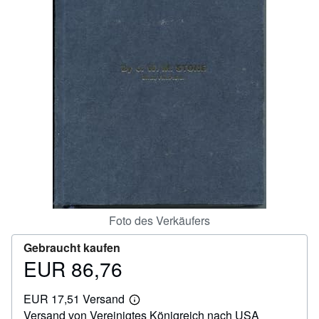
SCHLIESSEN
Foto des Verkäufers
Gebraucht kaufen
EUR 86,76
Preis
EUR
EUR 17,51 Versand
86,76
Weitere
Versand von Vereinigtes Königreich nach USA
Informationen