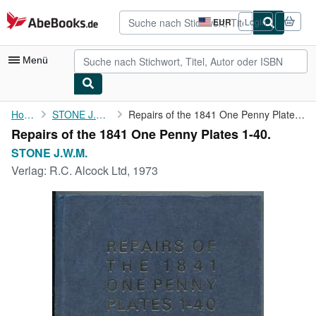
Zum Hauptinhalt
AbeBooks.de
EUR
Login
Seite
der
Einkaufseinstellungen.
Menü
Nutzerkonto
Home
STONE J.W.M.
Repairs of the 1841 One Penny Plates 1-40.
Repairs of the 1841 One Penny Plates 1-40.
Meine Bestellungen
STONE J.W.M.
Detailsuche
Verlag:
R.C. Alcock Ltd, 1973
Sammlungen
Antiquarische Bücher
Kunst & Sammlerstücke
Verkäufer
Verkäufer werden
Hilfe