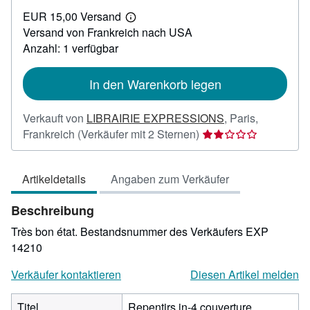
EUR
EUR 15,00 Versand
30,00
Weitere
Versand von Frankreich nach USA
Informationen
zu
Anzahl: 1 verfügbar
Versandkosten
In den Warenkorb legen
Verkauft von
LIBRAIRIE EXPRESSIONS
,
Paris,
Verkäuferbewertung
Frankreich
(Verkäufer mit 2 Sternen)
2
von
Artikeldetails
Angaben zum Verkäufer
5
Sternen
Beschreibung
Très bon état.
Bestandsnummer des Verkäufers EXP
14210
Verkäufer kontaktieren
Diesen Artikel melden
Titel
Repentirs in-4,couverture