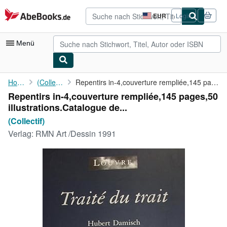
Zum Hauptinhalt
AbeBooks.de
EUR
Login
Seite
der
Einkaufseinstellungen.
Menü
Nutzerkonto
Home
(Collectif)
Repentirs in-4,couverture rempliée,145 pages,50 ...
Repentirs in-4,couverture rempliée,145 pages,50
Meine Bestellungen
illustrations.Catalogue de...
Detailsuche
(Collectif)
Verlag:
RMN Art /Dessin 1991
Sammlungen
Antiquarische Bücher
Kunst & Sammlerstücke
Verkäufer
Verkäufer werden
Hilfe