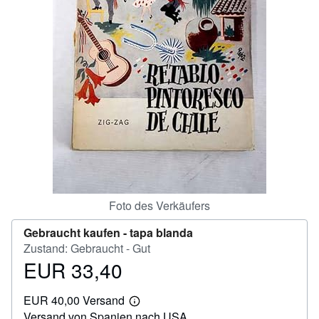
SCHLIESSEN
Foto des Verkäufers
Gebraucht kaufen -
tapa blanda
Zustand: Gebraucht - Gut
EUR 33,40
Preis
EUR
EUR 40,00 Versand
33,40
Weitere
Versand von Spanien nach USA
Informationen