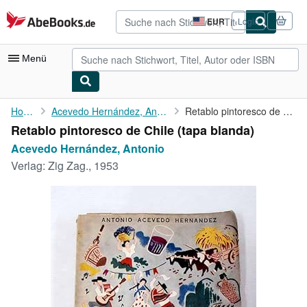
Zum Hauptinhalt
AbeBooks.de
EUR
Login
Seite
der
Einkaufseinstellungen.
Menü
Nutzerkonto
Home
Acevedo Hernández, Antonio
Retablo pintoresco de Chile
Retablo pintoresco de Chile (tapa blanda)
Meine Bestellungen
Acevedo Hernández, Antonio
Detailsuche
Verlag:
Zig Zag., 1953
Sammlungen
Antiquarische Bücher
Kunst & Sammlerstücke
Verkäufer
Verkäufer werden
Hilfe