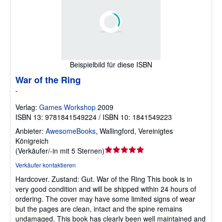
Beispielbild für diese ISBN
War of the Ring
-
Verlag:
Games Workshop
2009
ISBN 13: 9781841549224 / ISBN 10: 1841549223
Anbieter:
AwesomeBooks
,
Wallingford, Vereinigtes
Königreich
Verkäuferbewertung
(
Verkäufer/-in mit 5 Sternen
)
5
Verkäufer kontaktieren
von
Hardcover.
Zustand: Gut.
War of the Ring This book is in
5
very good condition and will be shipped within 24 hours of
Sternen
ordering. The cover may have some limited signs of wear
but the pages are clean, intact and the spine remains
undamaged. This book has clearly been well maintained and