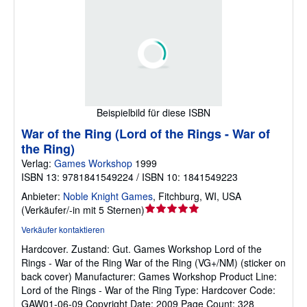
Beispielbild für diese ISBN
War of the Ring (Lord of the Rings - War of
the Ring)
Verlag:
Games Workshop
1999
ISBN 13: 9781841549224 / ISBN 10: 1841549223
Anbieter:
Noble Knight Games
,
Fitchburg, WI, USA
Verkäuferbewertung
(
Verkäufer/-in mit 5 Sternen
)
5
Verkäufer kontaktieren
von
Hardcover.
Zustand: Gut.
Games Workshop Lord of the
5
Rings - War of the Ring War of the Ring (VG+/NM) (sticker on
Sternen
back cover) Manufacturer: Games Workshop Product Line:
Lord of the Rings - War of the Ring Type: Hardcover Code:
GAW01-06-09 Copyright Date: 2009 Page Count: 328