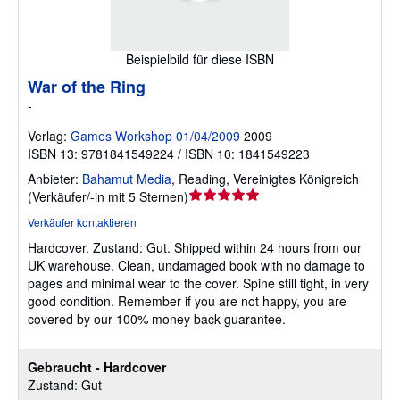
Beispielbild für diese ISBN
War of the Ring
-
Verlag:
Games Workshop 01/04/2009
2009
ISBN 13: 9781841549224 / ISBN 10: 1841549223
Anbieter:
Bahamut Media
,
Reading, Vereinigtes Königreich
Verkäuferbewertung
(
Verkäufer/-in mit 5 Sternen
)
5
Verkäufer kontaktieren
von
Hardcover.
Zustand: Gut.
Shipped within 24 hours from our
5
UK warehouse. Clean, undamaged book with no damage to
Sternen
pages and minimal wear to the cover. Spine still tight, in very
good condition. Remember if you are not happy, you are
covered by our 100% money back guarantee.
Gebraucht - Hardcover
Zustand: Gut