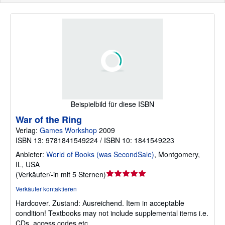
Beispielbild für diese ISBN
War of the Ring
Verlag:
Games Workshop
2009
ISBN 13: 9781841549224 / ISBN 10: 1841549223
Anbieter:
World of Books (was SecondSale)
,
Montgomery,
IL, USA
Verkäuferbewertung
(
Verkäufer/-in mit 5 Sternen
)
5
Verkäufer kontaktieren
von
Hardcover.
Zustand: Ausreichend.
Item in acceptable
5
condition! Textbooks may not include supplemental items i.e.
Sternen
CDs, access codes etc.