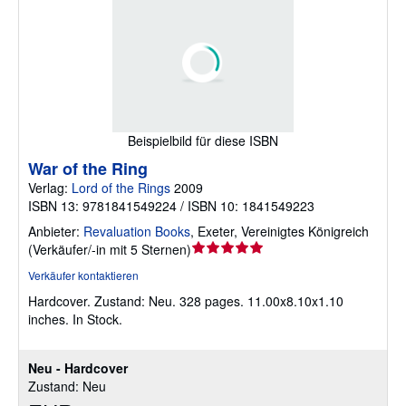
Beispielbild für diese ISBN
War of the Ring
Verlag:
Lord of the Rings
2009
ISBN 13: 9781841549224 / ISBN 10: 1841549223
Anbieter:
Revaluation Books
,
Exeter, Vereinigtes Königreich
Verkäuferbewertung
(
Verkäufer/-in mit 5 Sternen
)
5
Verkäufer kontaktieren
von
Hardcover.
Zustand: Neu.
328 pages. 11.00x8.10x1.10
5
inches. In Stock.
Sternen
Neu - Hardcover
Zustand: Neu