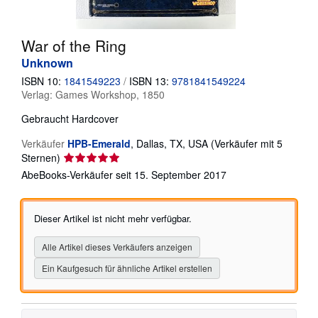
SCHLIESSEN
War of the Ring
Unknown
ISBN 10:
1841549223
/
ISBN 13:
9781841549224
Verlag:
Games Workshop, 1850
Gebraucht
Hardcover
Verkäufer
HPB-Emerald
,
Dallas, TX, USA
(Verkäufer mit 5
Verkäuferbewertung
Sternen)
5
AbeBooks-Verkäufer seit 15. September 2017
von
5
Sternen
Dieser Artikel ist nicht mehr verfügbar.
Alle Artikel dieses Verkäufers anzeigen
Ein Kaufgesuch für ähnliche Artikel erstellen