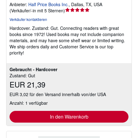
Anbieter:
Half Price Books Inc.
,
Dallas, TX, USA
Verkäuferbewertung
(
Verkäufer/-in mit 5 Sternen
)
5
Verkäufer kontaktieren
von
Hardcover.
Zustand: Gut.
Connecting readers with great
5
books since 1972! Used books may not include companion
Sternen
materials, and may have some shelf wear or limited writing.
We ship orders daily and Customer Service is our top
priority!
Gebraucht - Hardcover
Zustand: Gut
EUR 21,39
EUR 3,02 für den Versand innerhalb von/der USA
Anzahl: 1 verfügbar
In den Warenkorb