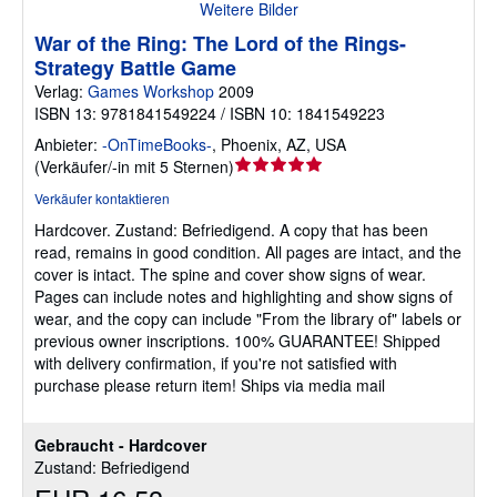
Weitere Bilder
War of the Ring: The Lord of the Rings-
Strategy Battle Game
Verlag:
Games Workshop
2009
ISBN 13: 9781841549224 / ISBN 10: 1841549223
Anbieter:
-OnTimeBooks-
,
Phoenix, AZ, USA
Verkäuferbewertung
(
Verkäufer/-in mit 5 Sternen
)
5
Verkäufer kontaktieren
von
Hardcover.
Zustand: Befriedigend.
A copy that has been
5
read, remains in good condition. All pages are intact, and the
Sternen
cover is intact. The spine and cover show signs of wear.
Pages can include notes and highlighting and show signs of
wear, and the copy can include "From the library of" labels or
previous owner inscriptions. 100% GUARANTEE! Shipped
with delivery confirmation, if you're not satisfied with
purchase please return item! Ships via media mail
Gebraucht - Hardcover
Zustand: Befriedigend