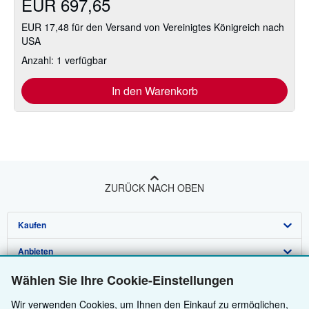
EUR 697,65
EUR 17,48 für den Versand von Vereinigtes Königreich nach
USA
Anzahl: 1 verfügbar
In den Warenkorb
ZURÜCK NACH OBEN
Kaufen
Anbieten
Detailsuche
Wählen Sie Ihre Cookie-Einstellungen
Über uns
Sammlungen
Verkäufer werden
Wir verwenden Cookies, um Ihnen den Einkauf zu ermöglichen,
Hilfe
Nutzerkonto
Partnerprogramm
Über uns / Impressum