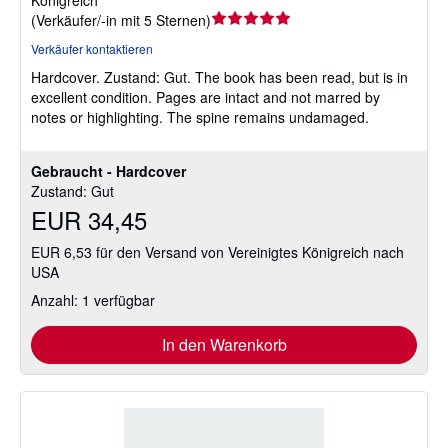
Königreich
Verkäuferbewertung
(
Verkäufer/-in mit 5 Sternen
)
5
Verkäufer kontaktieren
von
Hardcover.
Zustand: Gut.
The book has been read, but is in
5
excellent condition. Pages are intact and not marred by
Sternen
notes or highlighting. The spine remains undamaged.
Gebraucht - Hardcover
Zustand: Gut
EUR 34,45
EUR 6,53 für den Versand von Vereinigtes Königreich nach
USA
Anzahl: 1 verfügbar
In den Warenkorb