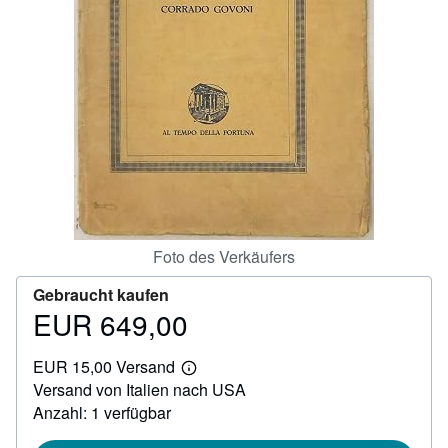
SCHLIESSEN
Foto des Verkäufers
Gebraucht kaufen
EUR 649,00
Preis
EUR
EUR 15,00 Versand
649,00
Weitere
Versand von Italien nach USA
Informationen
zu
Anzahl: 1 verfügbar
Versandkosten