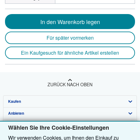
In den Warenkorb legen
Für später vormerken
Ein Kaufgesuch für ähnliche Artikel erstellen
ZURÜCK NACH OBEN
Kaufen
Anbieten
Detailsuche
Über uns
Sammlungen
Verkäufer werden
Wählen Sie Ihre Cookie-Einstellungen
Wir verwenden Cookies, um Ihnen den Einkauf zu
Hilfe
Nutzerkonto
Partnerprogramm
Über uns / Impressum