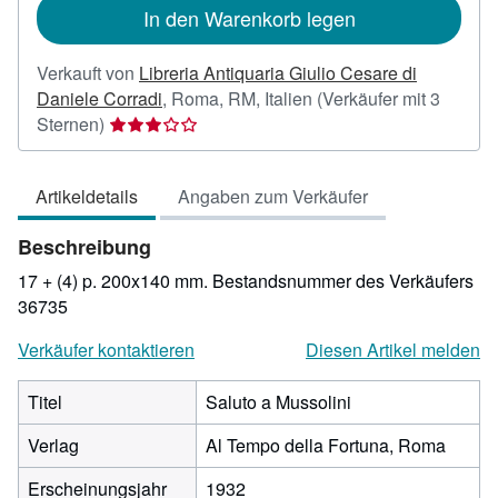
In den Warenkorb legen
Verkauft von
Libreria Antiquaria Giulio Cesare di
Daniele Corradi
,
Roma, RM, Italien
(Verkäufer mit 3
Verkäuferbewertung
Sternen)
3
von
Artikeldetails
Angaben zum Verkäufer
5
Sternen
Beschreibung
17 + (4) p. 200x140 mm.
Bestandsnummer des Verkäufers
36735
Verkäufer kontaktieren
Diesen Artikel melden
Titel
Saluto a Mussolini
Verlag
Al Tempo della Fortuna, Roma
Erscheinungsjahr
1932