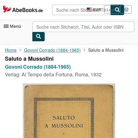
Zum Hauptinhalt
AbeBooks.de
EUR
Login
Seite
der
Einkaufseinstellungen.
Menü
Nutzerkonto
Home
Govoni Corrado (1884-1965)
Saluto a Mussolini
Saluto a Mussolini
Meine Bestellungen
Govoni Corrado (1884-1965)
Detailsuche
Verlag:
Al Tempo della Fortuna, Roma, 1932
Sammlungen
Antiquarische Bücher
Kunst & Sammlerstücke
Verkäufer
Verkäufer werden
Hilfe